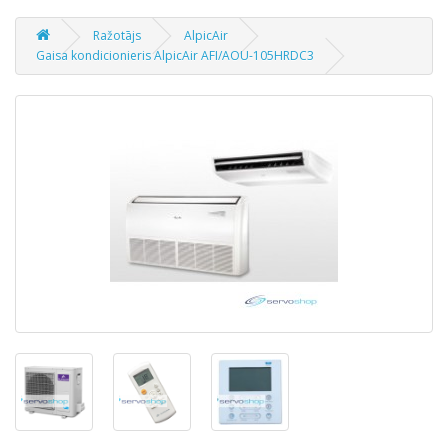
Ražotājs
AlpicAir
Gaisa kondicionieris AlpicAir AFI/AOU-105HRDC3