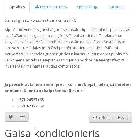
Apraksts
Document Files
Specifikācija
Ražotājs
Sienas/ griestu konsoles tipa iekārtas PRO
AlpicAir universālās griestu/ grīdas konsoles tipa iekšdaļas ir paredzētas
uzstādīšanai pie griestiem vai grīdas līmenī pie sienas. To plānais un
vieglais dizains ir ideāli piemērots restorāniem, hallēs vai vestibilos ar
ierobežotu iekšdaļas montāžai piemērotu sienas platību. Estētiski
patīkamas, universālās griestu/ grīdas iekārtas lieliski iederas publiskās
vai komeriālās telpās. Nepieciešamo jaudu nodrošina energoefektīvs
invertera un maināmas jaudas kompresors.
Ja preču klāstā neatradāt preci, kuru meklējāt, lūdzu, sazinieties
ar mums. Klientu apkalpošanas tālrunis:
+371 26537465
+371 67377552
Previous
Next
Gaisa kondicionieris