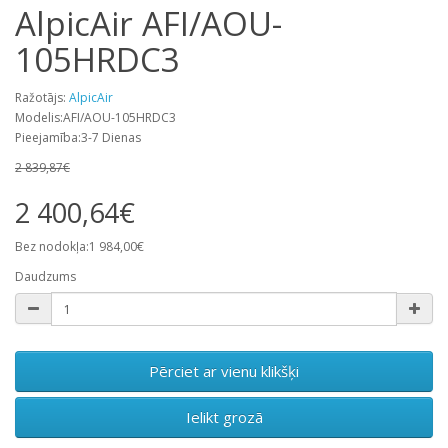
AlpicAir AFI/AOU-
105HRDC3
Ražotājs:
AlpicAir
Modelis:AFI/AOU-105HRDC3
Pieejamība:3-7 Dienas
2 839,87€
2 400,64€
Bez nodokļa:1 984,00€
Daudzums
Pērciet ar vienu klikšķi
Ielikt grozā