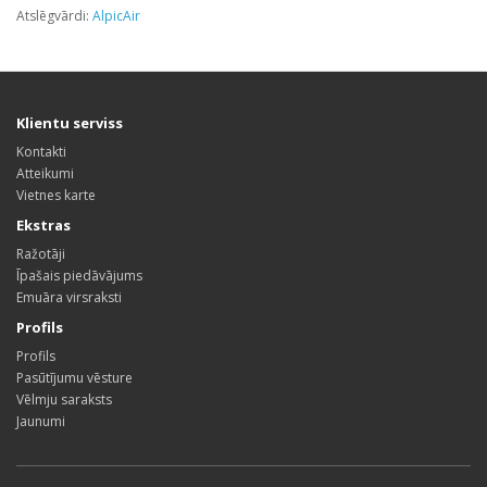
Atslēgvārdi:
AlpicAir
Klientu serviss
Kontakti
Atteikumi
Vietnes karte
Ekstras
Ražotāji
Īpašais piedāvājums
Emuāra virsraksti
Profils
Profils
Pasūtījumu vēsture
Vēlmju saraksts
Jaunumi