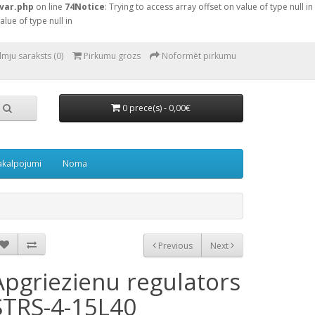
var.php
on line
74
Notice
: Trying to access array offset on value of type null in
alue of type null in
lmju saraksts (0)
Pirkumu grozs
Noformēt pirkumu
0 prece(s) - 0,00€
akalpojumi
Noma
Previous
Next
Apgriezienu regulators
STRS-4-15L40