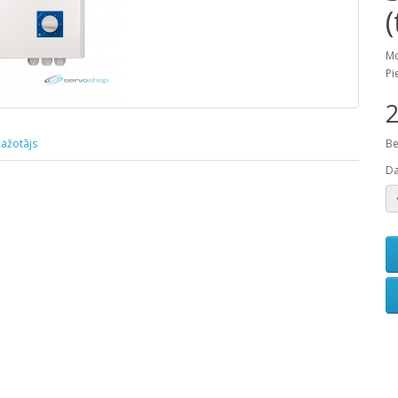
Mo
Pi
2
ažotājs
Be
D