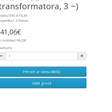
(transformatora, 3 ~)
delis:STRS-4-15L40
eejamība:1-3 Dienas
41,06€
z nodokļa:199,22€
audzums
Pērciet ar vienu klikšķi
Ielikt grozā