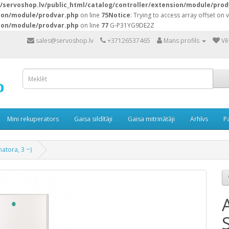
servoshop.lv/public_html/catalog/controller/extension/module/prod
sion/module/prodvar.php
on line
75
Notice
: Trying to access array offset on v
sion/module/prodvar.php
on line
77
G-P31YG9DE2Z
sales@servoshop.lv
+37126537465
Mans profils
Vē
Mini rekuperators
Gaisa sildītāji
Gaisa mitrinātāji
Arhīvs
P
atora, 3 ~)