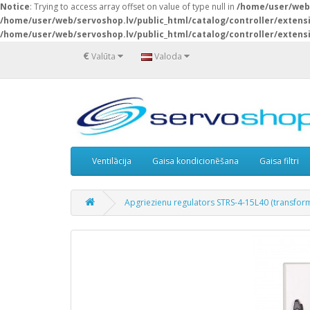
Notice
: Trying to access array offset on value of type null in
/home/user/web/
/home/user/web/servoshop.lv/public_html/catalog/controller/exten
/home/user/web/servoshop.lv/public_html/catalog/controller/exten
€
Valūta
Valoda
Ventilācija
Gaisa kondicionēšana
Gaisa filtri
Apgriezienu regulators STRS-4-15L40 (transform