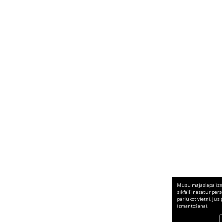
Mūsu mājaslapa izma
sīkfaili nesatur per
pārlūkot vietni, jūs 
izmantošanai.