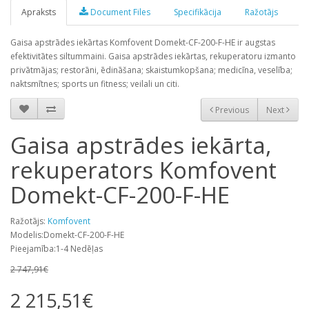
Apraksts
Document Files
Specifikācija
Ražotājs
Gaisa apstrādes iekārtas Komfovent Domekt-CF-200-F-HE ir augstas
efektivitātes siltummaini. Gaisa apstrādes iekārtas, rekuperatoru izmanto
privātmājas; restorāni, ēdināšana; skaistumkopšana; medicīna, veselība;
naktsmītnes; sports un fitness; veilali un citi.
Previous
Next
Gaisa apstrādes iekārta,
rekuperators Komfovent
Domekt-CF-200-F-HE
Ražotājs:
Komfovent
Modelis:Domekt-CF-200-F-HE
Pieejamība:1-4 Nedēļas
2 747,91€
2 215,51€