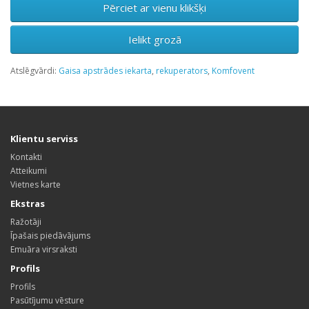
Pērciet ar vienu klikšķi
Ielikt grozā
Atslēgvārdi:
Gaisa apstrādes iekarta
,
rekuperators
,
Komfovent
Klientu serviss
Kontakti
Atteikumi
Vietnes karte
Ekstras
Ražotāji
Īpašais piedāvājums
Emuāra virsraksti
Profils
Profils
Pasūtījumu vēsture