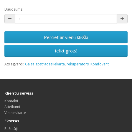
Daudzums
Pērciet ar vienu klikšķi
Ielikt grozā
Atslēgvārdi:
Gaisa apstrādes iekarta
,
rekuperators
,
Komfovent
Klientu serviss
Kontakti
Atteikumi
Vietnes karte
Ekstras
Ražotāji