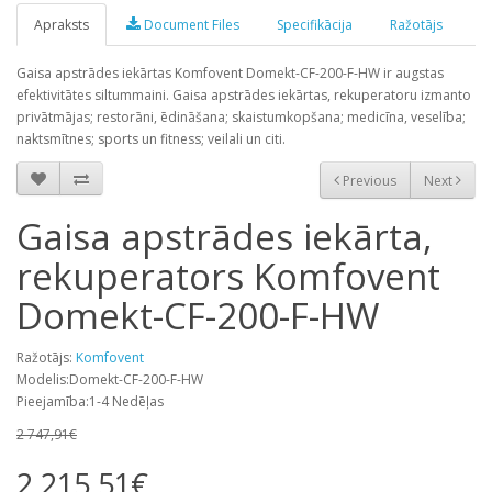
Apraksts
Document Files
Specifikācija
Ražotājs
Gaisa apstrādes iekārtas Komfovent Domekt-CF-200-F-HW ir augstas
efektivitātes siltummaini. Gaisa apstrādes iekārtas, rekuperatoru izmanto
privātmājas; restorāni, ēdināšana; skaistumkopšana; medicīna, veselība;
naktsmītnes; sports un fitness; veilali un citi.
Previous
Next
Gaisa apstrādes iekārta,
rekuperators Komfovent
Domekt-CF-200-F-HW
Ražotājs:
Komfovent
Modelis:Domekt-CF-200-F-HW
Pieejamība:1-4 Nedēļas
2 747,91€
2 215,51€