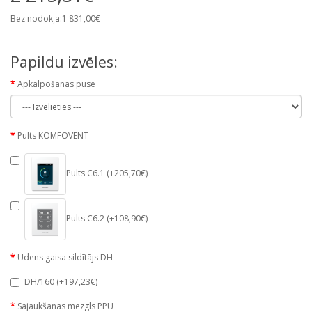
Bez nodokļa:1 831,00€
Papildu izvēles:
Apkalpošanas puse
Pults KOMFOVENT
Pults C6.1 (+205,70€)
Pults C6.2 (+108,90€)
Ūdens gaisa sildītājs DH
DH/160 (+197,23€)
Sajaukšanas mezgls PPU