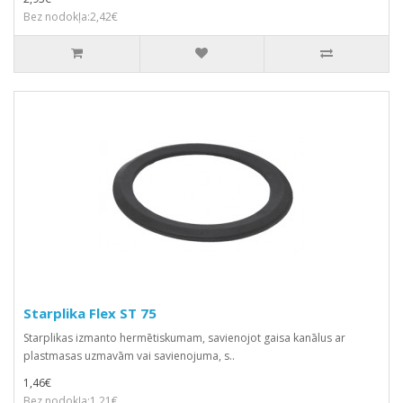
Bez nodokļa:2,42€
Starplika Flex ST 75
Starplikas izmanto hermētiskumam, savienojot gaisa kanālus ar
plastmasas uzmavām vai savienojuma, s..
1,46€
Bez nodokļa:1,21€