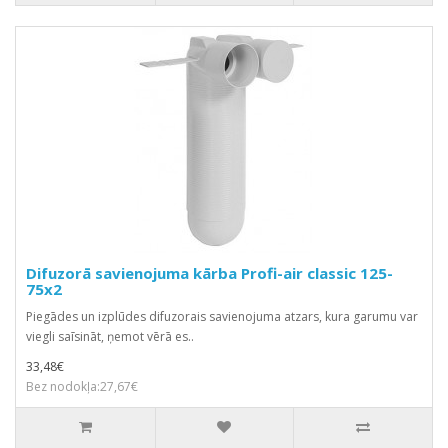
Difuzorā savienojuma kārba Profi-air classic 125-
75x2
Piegādes un izplūdes difuzorais savienojuma atzars, kura garumu var
viegli saīsināt, ņemot vērā es..
33,48€
Bez nodokļa:27,67€