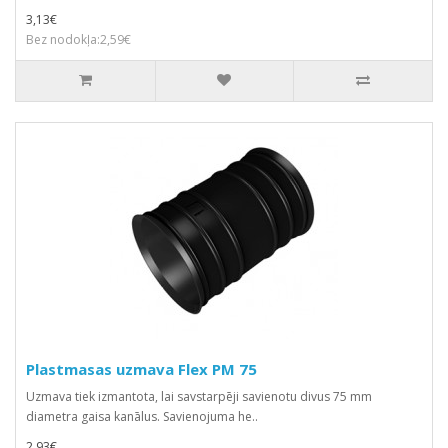
3,13€
Bez nodokļa:2,59€
Plastmasas uzmava Flex PM 75
Uzmava tiek izmantota, lai savstarpēji savienotu divus 75 mm
diametra gaisa kanālus. Savienojuma he..
2,93€