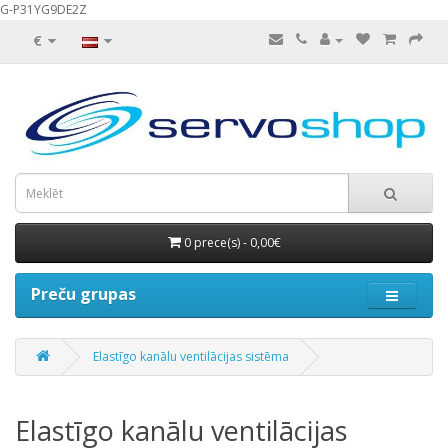
G-P31YG9DE2Z
€
0 prece(s) - 0,00€
Preču grupas
Elastīgo kanālu ventilācijas sistēma
Elastīgo kanālu ventilācijas