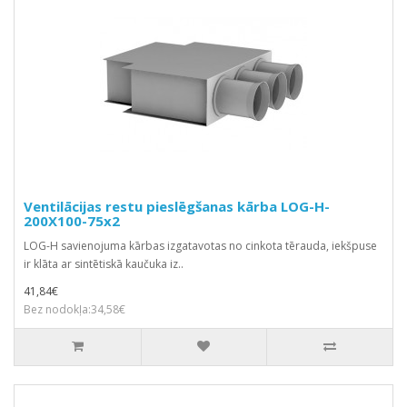
Ventilācijas restu pieslēgšanas kārba LOG-H-
200X100-75x2
LOG-H savienojuma kārbas izgatavotas no cinkota tērauda, iekšpuse
ir klāta ar sintētiskā kaučuka iz..
41,84€
Bez nodokļa:34,58€