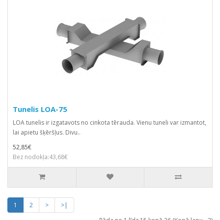
Tunelis LOA-75
LOA tunelis ir izgatavots no cinkota tērauda. Vienu tuneli var izmantot,
lai apietu šķēršļus. Divu..
52,85€
Bez nodokļa:43,68€
1
2
>
>|