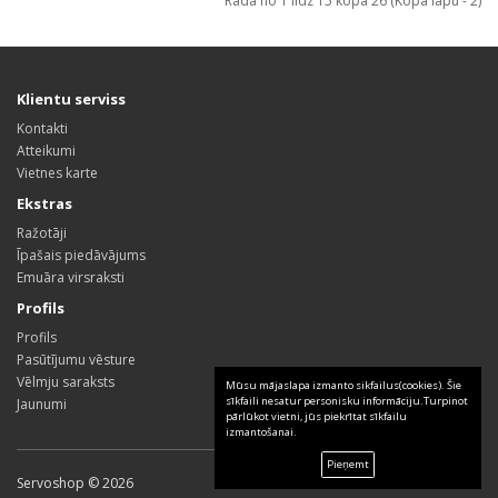
Rāda no 1 līdz 15 kopā 26 (Kopā lapu - 2)
Klientu serviss
Kontakti
Atteikumi
Vietnes karte
Ekstras
Ražotāji
Īpašais piedāvājums
Emuāra virsraksti
Profils
Profils
Pasūtījumu vēsture
Vēlmju saraksts
Mūsu mājaslapa izmanto sikfailus(cookies). Šie
sīkfaili nesatur personisku informāciju.Turpinot
Jaunumi
pārlūkot vietni, jūs piekrītat sīkfailu
izmantošanai.
Pieņemt
Servoshop © 2026