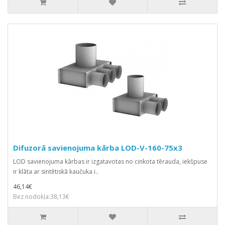
Difuzorā savienojuma kārba LOD-V-160-75x3
LOD savienojuma kārbas ir izgatavotas no cinkota tērauda, iekšpuse
ir klāta ar sintētiskā kaučuka i..
46,14€
Bez nodokļa:38,13€