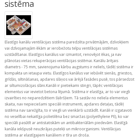
sistēma
Elastīgo kanālu ventilācijas sistēma paredzēta privātmājām, dzīvokļiem
vai dzīvojamajām ēkām ar ierobežotu telpu ventilācijas sistēmas
uzstādīšanai. Elastīgos kanālus var izmantot, renovējot ēkas, ja nav
plānotas vietas rekuperācijas ventilācijas sistēmai. Kanālu ārējais
diametrs - 75 mm, savienojuma kārbu augstums ir neliels, tādēļ sistēma ir
kompakta un ietaupa vietu. Elastīgos kanālus var iebūvēt sienās, griestos,
grīdās, siltināšanas, apdares slāņos vai ārējā fasādes pusē, tos pārsedzot
ar siltumizolācijas slāni.Kanāli ir pietiekami stingri, tāpēc ventilācijas
elementus var ievietot betona lējumā. Sistēma ir elastīga, ar to var viegli
izvairīties no neparedzētiem šķēršļiem. Tā sastāv no neliela elementus
skaita, nav nepieciešami speciāli instrumenti, apdares detaļas, tādēļ
sistēma nav sarežģīta, to ir viegli un vienkārši uzstādīt. Kanāli ir izgatavoti
no veselībai nekaitīga polietilēna bez smaržas (polyethylene PE), ko var
speciāli pasūtīt ar antistatiskām un antibakteriālām piedevām. Elastīgā
kanāla iekšpusē neuzkrājas putekļi un mikroorganismi. Ventilācijas
sistēma ar elastīgajiem kanāliem ir tīra un droša.