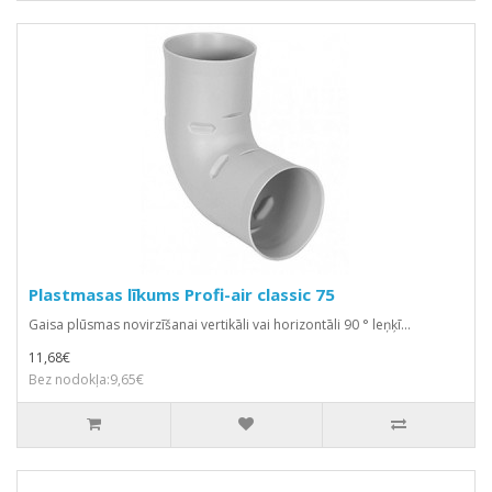
Plastmasas līkums Profi-air classic 75
Gaisa plūsmas novirzīšanai vertikāli vai horizontāli 90 ° leņķī...
11,68€
Bez nodokļa:9,65€