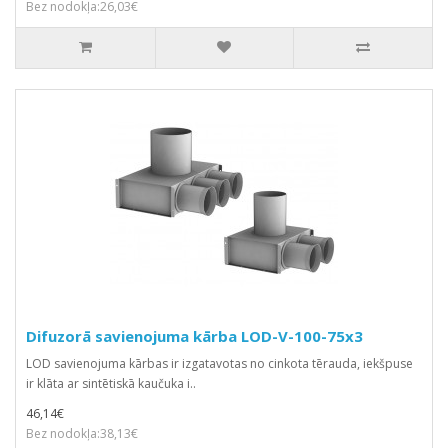
Bez nodokļa:26,03€
Difuzorā savienojuma kārba LOD-V-100-75x3
LOD savienojuma kārbas ir izgatavotas no cinkota tērauda, iekšpuse
ir klāta ar sintētiskā kaučuka i..
46,14€
Bez nodokļa:38,13€