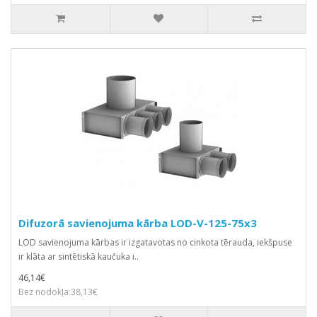
Difuzorā savienojuma kārba LOD-V-125-75x3
LOD savienojuma kārbas ir izgatavotas no cinkota tērauda, iekšpuse
ir klāta ar sintētiskā kaučuka i..
46,14€
Bez nodokļa:38,13€