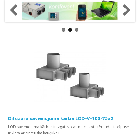
Difuzorā savienojuma kārba LOD-V-100-75x2
LOD savienojuma kārbas ir izgatavotas no cinkota tērauda, iekšpuse
ir klāta ar sintētiskā kaučuka i..