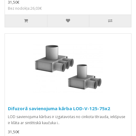
31,50€
Bez nodokļa:26,03€
Difuzorā savienojuma kārba LOD-V-125-75x2
LOD savienojuma kārbas ir izgatavotas no cinkota tērauda, iekšpuse
ir klāta ar sintētiskā kaučuka i..
31,50€