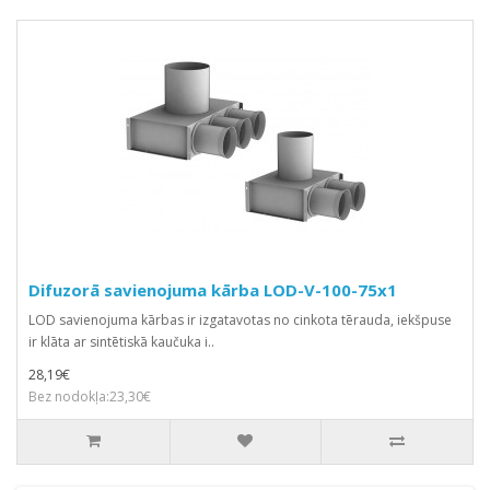
Difuzorā savienojuma kārba LOD-V-100-75x1
LOD savienojuma kārbas ir izgatavotas no cinkota tērauda, iekšpuse
ir klāta ar sintētiskā kaučuka i..
28,19€
Bez nodokļa:23,30€