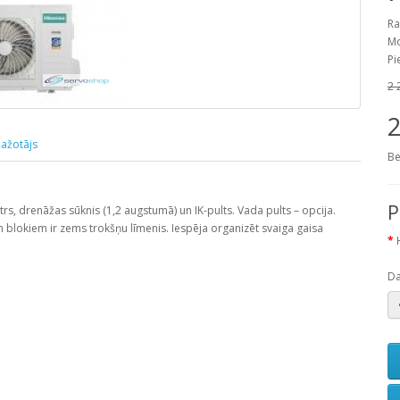
Ra
Mo
Pi
2 
2
ažotājs
Be
P
trs, drenāžas sūknis (1,2 augstumā) un IK-pults. Vada pults – opcija.
m blokiem ir zems trokšņu līmenis. Iespēja organizēt svaiga gaisa
D