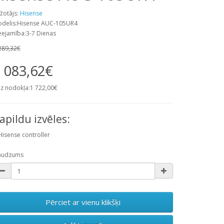
žotājs:
Hisense
delis:Hisense AUC-105UR4
eejamība:3-7 Dienas
289,32€
 083,62€
z nodokļa:1 722,00€
apildu izvēles:
Hisense controller
audzums
Pērciet ar vienu klikšķi