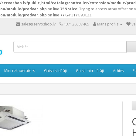
servoshop.lv/public_html/catalog/controller/extension/module/prod
sion/module/prodvar.php
on line
75
Notice
: Trying to access array offset on v
sion/module/prodvar.php
on line
77
G-P31YG9DE2Z
sales@servoshop.lv
+37126537465
Mans profils
Vē
Mini rekuperators
Gaisa sildītāji
Gaisa mitrinātāji
Arhīvs
P