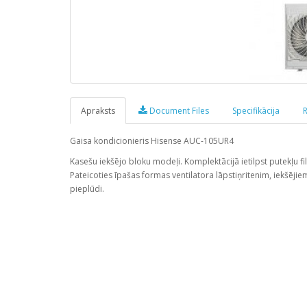
Apraksts
Document Files
Specifikācija
R
Gaisa kondicionieris Hisense AUC-105UR4
Kasešu iekšējo bloku modeļi. Komplektācijā ietilpst putekļu fil
Pateicoties īpašas formas ventilatora lāpstiņritenim, iekšējie
pieplūdi.