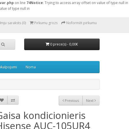
var.php
on line
74
Notice
: Trying to access array offset on value of type null in
alue of type null in
lmju saraksts (0)
Pirkumu grozs
Noformēt pirkumu
0 prece(s) - 0,00€
akalpojumi
Noma
Previous
Next
Gaisa kondicionieris
Hisense AUC-105UR4