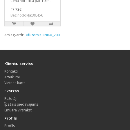
Cena norādīta par 10 m..
47,73€
Bez nodokļa:39,45€
Atslēgvārdi:
Difuzors KONIKA_200
Klientu serviss
Kontakti
Atteikumi
Vietnes karte
Ekstras
Ražotāji
Īpašais piedāvājums
Emuāra virsraksti
Profils
Profils