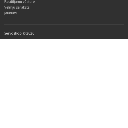
Pasūtījumu vēsture
Vēlmju saraksts
Jaunumi
Servoshop © 2026