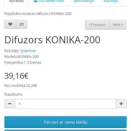
Apraksts
Document Files
Specifikācija
Ražotājs
Pieplūdes-nosūces difuzors KONIKA-200
Previous
Next
Difuzors KONIKA-200
Ražotājs:
Systemair
Modelis:KONIKA-200
Pieejamība:1-3 Dienas
39,16€
Bez nodokļa:32,36€
Daudzums
Pērciet ar vienu klikšķi