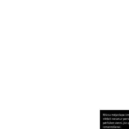
Mūsu mājaslapa izma
sīkfaili nesatur per
pārlūkot vietni, jūs 
izmantošanai.