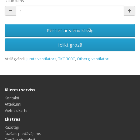
Daudzums
Pērciet ar vienu klikšķi
Ielikt grozā
Atslēgvārdi:
Jumta ventilators
,
TKC 300C
,
Otberg
,
ventilatori
Klientu serviss
Kontakti
Atteikumi
Vietnes karte
Ekstras
Ražotāji
Īpašais piedāvājums
Emuāra virsraksti