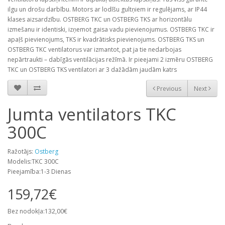
ilgu un drošu darbību. Motors ar lodīšu gultņiem ir regulējams, ar IP44
klases aizsardzību. OSTBERG TKC un OSTBERG TKS ar horizontālu
izmešanu ir identiski, izņemot gaisa vadu pievienojumus. OSTBERG TKC ir
apaļš pievienojums, TKS ir kvadrātisks pievienojums. OSTBERG TKS un
OSTBERG TKC ventilatorus var izmantot, pat ja tie nedarbojas
nepārtraukti – dabīgās ventilācijas režīmā. Ir pieejami 2 izmēru OSTBERG
TKC un OSTBERG TKS ventilatori ar 3 dažādām jaudām katrs
Previous
Next
Jumta ventilators TKC
300C
Ražotājs:
Ostberg
Modelis:TKC 300C
Pieejamība:1-3 Dienas
159,72€
Bez nodokļa:132,00€