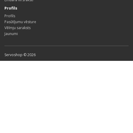
Profils
Profils
Pasūtījumu vēsture
Vēlmju saraksts
Jaunumi
Servoshop © 2026