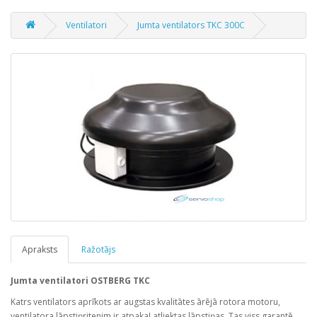
Ventilatori
Jumta ventilators TKC 300C
Apraksts
Ražotājs
Jumta ventilatori OSTBERG TKC
Katrs ventilators aprīkots ar augstas kvalitātes ārējā rotora motoru,
ventilatora lāpstiņritenim ir atpakaļ atliektas lāpstiņas. Tas viss garantē