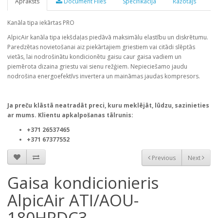
Apraksts
Document Files
Specifikācija
Ražotājs
Kanāla tipa iekārtas PRO
AlpicAir kanāla tipa iekšdaļas piedāvā maksimālu elastību un diskrētumu.
Paredzētas novietošanai aiz piekārtajiem griestiem vai citādi slēptās
vietās, lai nodrošinātu kondicionētu gaisu caur gaisa vadiem un
piemērota dizaina griestu vai sienu režģiem. Nepieciešamo jaudu
nodrošina energoefektīvs invertera un maināmas jaudas kompresors.
Ja preču klāstā neatradāt preci, kuru meklējāt, lūdzu, sazinieties
ar mums. Klientu apkalpošanas tālrunis:
+371 26537465
+371 67377552
Previous
Next
Gaisa kondicionieris
AlpicAir ATI/AOU-
180HRDC3