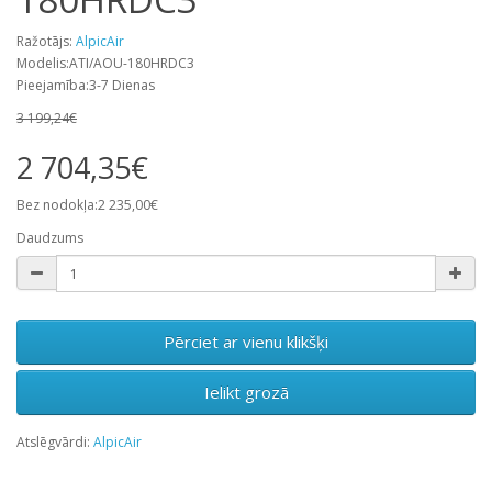
Ražotājs:
AlpicAir
Modelis:ATI/AOU-180HRDC3
Pieejamība:3-7 Dienas
3 199,24€
2 704,35€
Bez nodokļa:2 235,00€
Daudzums
Pērciet ar vienu klikšķi
Ielikt grozā
Atslēgvārdi:
AlpicAir