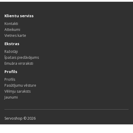
Klientu serviss
Kontakti
Atteikumi
Vietnes karte
Ekstras
Ražotāji
Īpašais piedāvājums
Emuāra virsraksti
Profils
Profils
Pasūtījumu vēsture
Vēlmju saraksts
Jaunumi
Servoshop © 2026