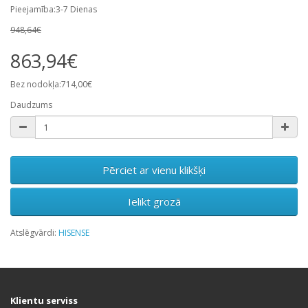
Pieejamība:3-7 Dienas
948,64€
863,94€
Bez nodokļa:714,00€
Daudzums
Pērciet ar vienu klikšķi
Ielikt grozā
Atslēgvārdi:
HISENSE
Klientu serviss