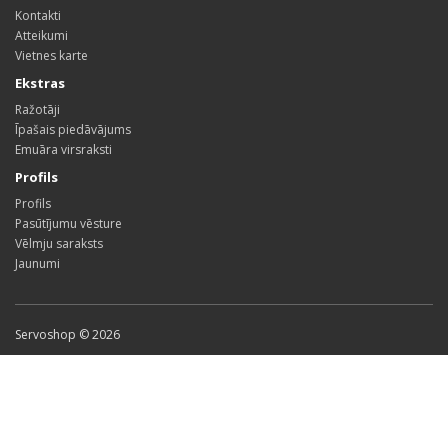
Kontakti
Atteikumi
Vietnes karte
Ekstras
Ražotāji
Īpašais piedāvājums
Emuāra virsraksti
Profils
Profils
Pasūtījumu vēsture
Vēlmju saraksts
Jaunumi
Servoshop © 2026