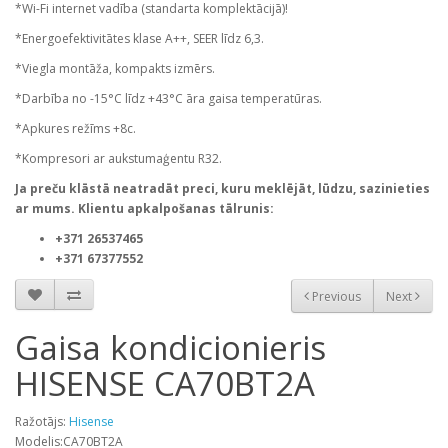
*Wi-Fi internet vadība (standarta komplektācijā)!
*Energoefektivitātes klase A++, SEER līdz 6,3.
*Viegla montāža, kompakts izmērs.
*Darbība no -15°C līdz +43°C āra gaisa temperatūras.
*Apkures režīms +8с.
*Kompresori ar aukstumaģentu R32.
Ja preču klāstā neatradāt preci, kuru meklējāt, lūdzu, sazinieties
ar mums. Klientu apkalpošanas tālrunis:
+371 26537465
+371 67377552
Previous
Next
Gaisa kondicionieris
HISENSE CA70BT2A
Ražotājs:
Hisense
Modelis:CA70BT2A