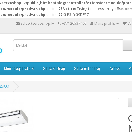
servoshop.lv/public_html/catalog/controller/extension/module/prod
sion/module/prodvar.php
on line
75
Notice
: Trying to access array offset on v
sion/module/prodvar.php
on line
77
G-P31YG9DE2Z
sales@servoshop.lv
+37126537465
Mans profils
Vē
Mini rekuperators
Gaisa sildītāji
Gaisa mitrinātāji
Arhīvs
P
125KAY