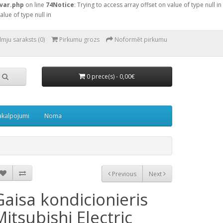
var.php
on line
74
Notice
: Trying to access array offset on value of type null in
alue of type null in
lmju saraksts (0)
Pirkumu grozs
Noformēt pirkumu
0 prece(s) - 0,00€
akalpojumi
Noma
Previous
Next
Gaisa kondicionieris
Mitsubishi Electric