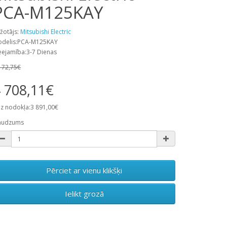
PCA-M125KAY
žotājs:
Mitsubishi Electric
delis:PCA-M125KAY
eejamība:3-7 Dienas
172,75€
 708,11€
z nodokļa:3 891,00€
audzums
Pērciet ar vienu klikšķi
Ielikt grozā