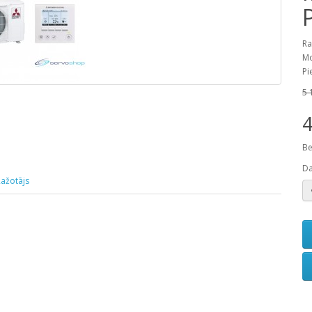
Ra
Mo
Pi
5 
4
Be
D
ažotājs