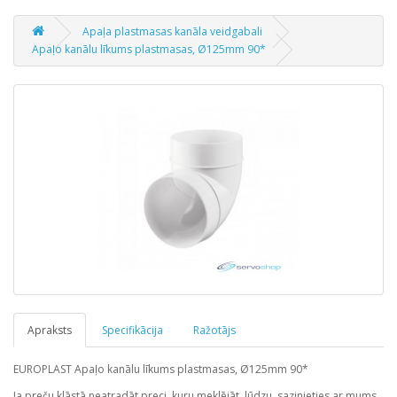
Apaļa plastmasas kanāla veidgabali
Apaļo kanālu līkums plastmasas, Ø125mm 90*
Apraksts
Specifikācija
Ražotājs
EUROPLAST Apaļo kanālu līkums plastmasas, Ø125mm 90*
Ja preču klāstā neatradāt preci, kuru meklējāt, lūdzu, sazinieties ar mums.