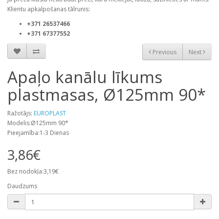
Klientu apkalpošanas tālrunis:
+371 26537466
+371 67377552
Previous
Next
Apaļo kanālu līkums
plastmasas, Ø125mm 90*
Ražotājs:
EUROPLAST
Modelis:Ø125mm 90*
Pieejamība:1-3 Dienas
3,86€
Bez nodokļa:3,19€
Daudzums