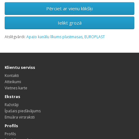
Pērciet ar vienu klikšķi
Ielikt grozā
Atslēgvārdi:
Apaļo kanālu līkums plastmasas
,
EUROPLAST
Klientu serviss
Kontakti
Atteikumi
Vietnes karte
Ekstras
Ražotāji
Īpašais piedāvājums
Emuāra virsraksti
Profils
Profils