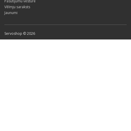
Pasūtījumu vēsture
Vēlmju saraksts
Jaunumi
Servoshop © 2026