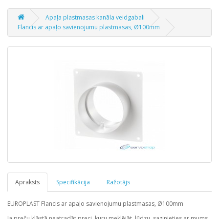
Apaļa plastmasas kanāla veidgabali
Flancis ar apaļo savienojumu plastmasas, Ø100mm
Apraksts
Specifikācija
Ražotājs
EUROPLAST
Flancis ar apaļo savienojumu plastmasas, Ø100mm
Ja preču klāstā neatradāt preci, kuru meklējāt, lūdzu, sazinieties ar mums.