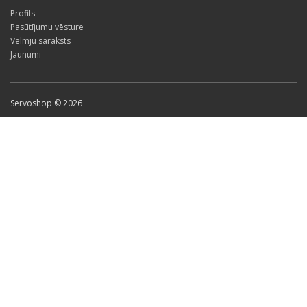
Profils
Pasūtījumu vēsture
Vēlmju saraksts
Jaunumi
Servoshop © 2026