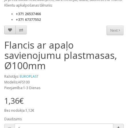
Klientu apkalpošanas tālrunis:
+371 26537466
+371 67377552
Next
Flancis ar apaļo
savienojumu plastmasas,
Ø100mm
Ražotājs:
EUROPLAST
Modelis:AFS100
Pieejamība:1-3 Dienas
1,36€
Bez nodokļa:1,12€
Daudzums