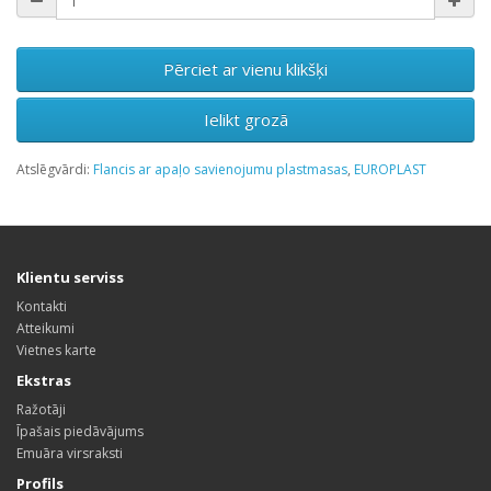
Pērciet ar vienu klikšķi
Ielikt grozā
Atslēgvārdi:
Flancis ar apaļo savienojumu plastmasas
,
EUROPLAST
Klientu serviss
Kontakti
Atteikumi
Vietnes karte
Ekstras
Ražotāji
Īpašais piedāvājums
Emuāra virsraksti
Profils