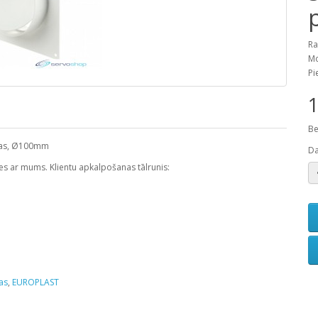
Ra
M
Pi
1
Be
asas, Ø100mm
D
ties ar mums. Klientu apkalpošanas tālrunis:
as
,
EUROPLAST