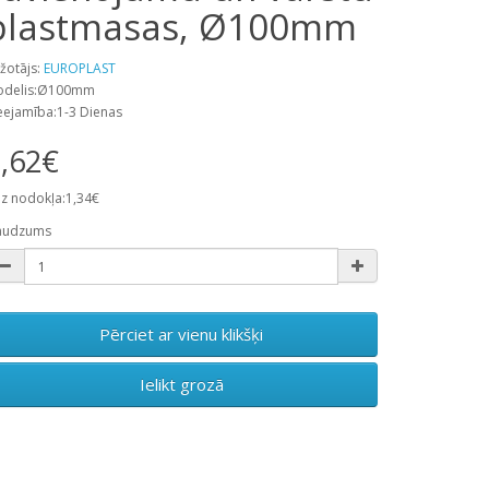
plastmasas, Ø100mm
žotājs:
EUROPLAST
odelis:Ø100mm
eejamība:1-3 Dienas
,62€
z nodokļa:1,34€
audzums
Pērciet ar vienu klikšķi
Ielikt grozā