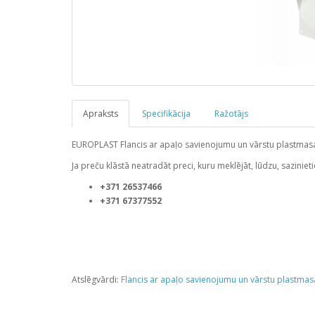
Apraksts
Specifikācija
Ražotājs
EUROPLAST Flancis ar apaļo savienojumu un vārstu plastm
Ja preču klāstā neatradāt preci, kuru meklējāt, lūdzu, sazinie
+371 26537466
+371 67377552
Atslēgvārdi:
Flancis ar apaļo savienojumu un vārstu plastmas