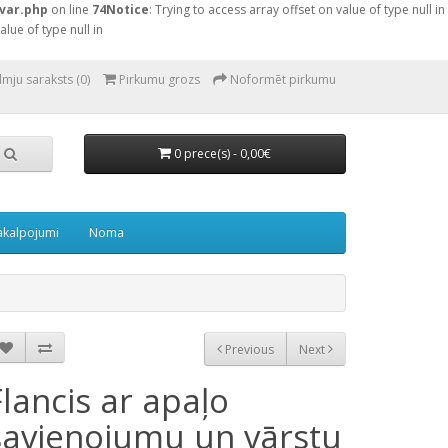
var.php
on line
74
Notice
: Trying to access array offset on value of type null in
alue of type null in
lmju saraksts (0)
Pirkumu grozs
Noformēt pirkumu
0 prece(s) - 0,00€
akalpojumi
Noma
Previous
Next
Flancis ar apaļo
savienojumu un vārstu