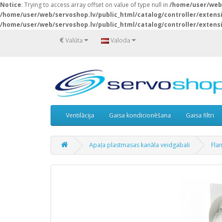
Notice
: Trying to access array offset on value of type null in
/home/user/web/
/home/user/web/servoshop.lv/public_html/catalog/controller/exten
/home/user/web/servoshop.lv/public_html/catalog/controller/exten
€
Valūta
Valoda
Ventilācija
Gaisa kondicionēšana
Gaisa filtri
Apaļa plastmasas kanāla veidgabali
Fla