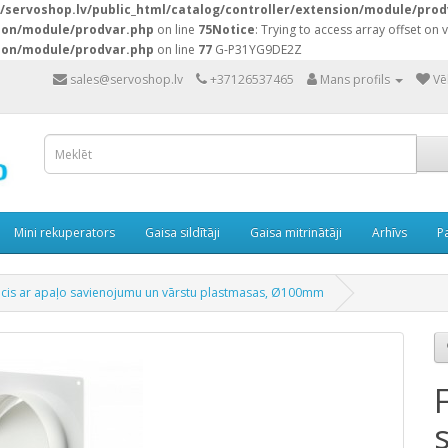
servoshop.lv/public_html/catalog/controller/extension/module/prod
sion/module/prodvar.php
on line
75
Notice
: Trying to access array offset on v
sion/module/prodvar.php
on line
77
G-P31YG9DE2Z
sales@servoshop.lv
+37126537465
Mans profils
Vē
Mini rekuperators
Gaisa sildītāji
Gaisa mitrinātāji
Arhīvs
P
ncis ar apaļo savienojumu un vārstu plastmasas, Ø100mm