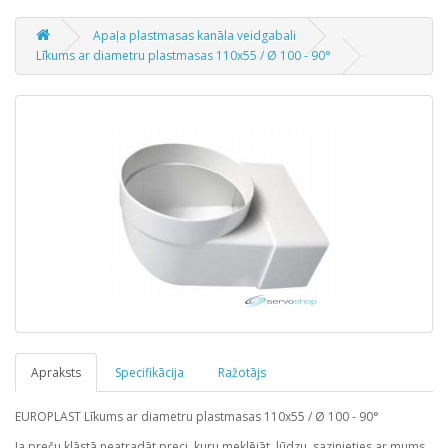
Apaļa plastmasas kanāla veidgabali
Līkums ar diametru plastmasas 110x55 / Ø 100 - 90°
Apraksts
Specifikācija
Ražotājs
EUROPLAST
Līkums ar diametru plastmasas 110x55 / Ø 100 - 90°
Ja preču klāstā neatradāt preci, kuru meklējāt, lūdzu, sazinieties ar mums.