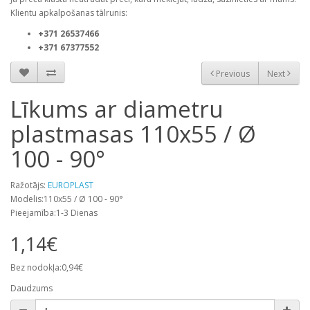
Klientu apkalpošanas tālrunis:
+371 26537466
+371 67377552
Previous
Next
Līkums ar diametru
plastmasas 110x55 / Ø
100 - 90°
Ražotājs:
EUROPLAST
Modelis:110x55 / Ø 100 - 90°
Pieejamība:1-3 Dienas
1,14€
Bez nodokļa:0,94€
Daudzums