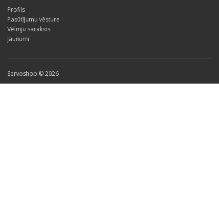
Profils
Pasūtījumu vēsture
Vēlmju saraksts
Jaunumi
Servoshop © 2026