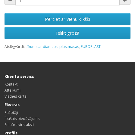
Pērciet ar vienu klikšķi
Ielikt grozā
Atslēgvārdi:
Līkums ar diametru plastmasas
,
EUROPLAST
Klientu serviss
Kontakti
Atteikumi
Vietnes karte
Ekstras
Ražotāji
Īpašais piedāvājums
Emuāra virsraksti
Profils