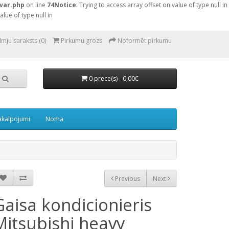
var.php
on line
74
Notice
: Trying to access array offset on value of type null in
alue of type null in
lmju saraksts (0)
Pirkumu grozs
Noformēt pirkumu
0 prece(s) - 0,00€
akalpojumi
Noma
Previous
Next
Gaisa kondicionieris
Mitsubishi heavy