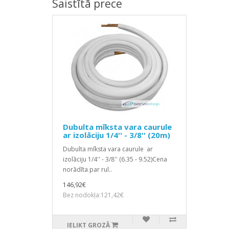
Saistītā prece
Dubulta mīksta vara caurule
ar izolāciju 1/4'' - 3/8'' (20m)
Dubulta mīksta vara caurule ar
izolāciju 1/4'' - 3/8'' (6.35 - 9.52)Cena
norādīta par rul..
146,92€
Bez nodokļa:121,42€
IELIKT GROZĀ