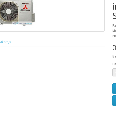
Ra
Mo
Pi
ažotājs
0
Be
D