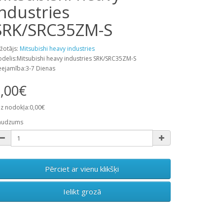
industries
SRK/SRC35ZM-S
žotājs:
Mitsubishi heavy industries
delis:Mitsubishi heavy industries SRK/SRC35ZM-S
eejamība:3-7 Dienas
,00€
z nodokļa:0,00€
audzums
Pērciet ar vienu klikšķi
Ielikt grozā