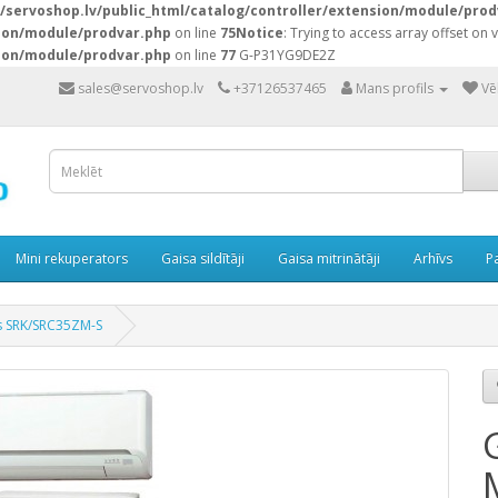
servoshop.lv/public_html/catalog/controller/extension/module/prod
sion/module/prodvar.php
on line
75
Notice
: Trying to access array offset on v
sion/module/prodvar.php
on line
77
G-P31YG9DE2Z
sales@servoshop.lv
+37126537465
Mans profils
Vē
Mini rekuperators
Gaisa sildītāji
Gaisa mitrinātāji
Arhīvs
P
es SRK/SRC35ZM-S