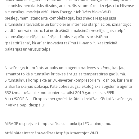
Lakonisks, neoklasisks dizains, ar kuru šis siltumsūknis izceļas citu Hisense
siltumsūkņu modeļu vidū. New Energy ir iebūvēts bloks Wi-Fi
pieslēgumam (standarta komplektācijā), kas sniedz iespēju jūsu
siltumsūkņa tālvadībai un kontrolei ar interneta starpniecību, izmantojot
viedtālruni vai datoru. Lai nodrošinātu maksimāli veselīgu gaisu telpā,
siltumsūkņa iekšējais un ārējais bloks ir aprīkots ar sistēmu
“pašattīrīšana”, kā arī ar inovatīvu režīmu Hi -nano ™, kas iznīcinā
baktērijas un vīrusus telpā.
New Energy ir aprīkots ar aukstuma aģenta padeves sistēmu, kas ļauj
izmantot to kā siltumsūkni kritiskas āra gaisa temperatūras gadījumā.
Siltumsūkņus komplektē ar DC-inverter kompresoriem Toshiba, kuriem ir
trīskārša skaņas izolācija. Pateicoties augsti ekoloģiska augstuma aģenta
R32 izmantošanai, kondicionieris atbilst 2019.gada klases SEER
А+++/SCOP A++ Eiropas energoefektivitātes direktīvai. Sērijai New Energy
ir virkne papildiespēju:
MIRAGE displejs ar temperatūras un funkciju LED atainojumu.
Attālinātas internēta-vadības iespēja izmantojot Wi-Fi.