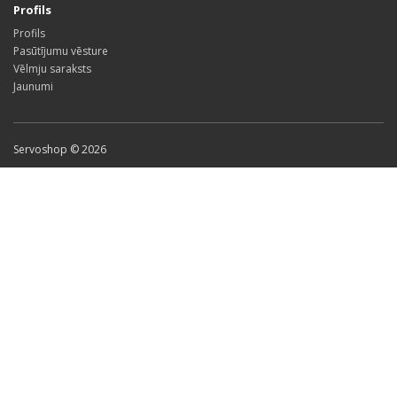
Profils
Profils
Pasūtījumu vēsture
Vēlmju saraksts
Jaunumi
Servoshop © 2026