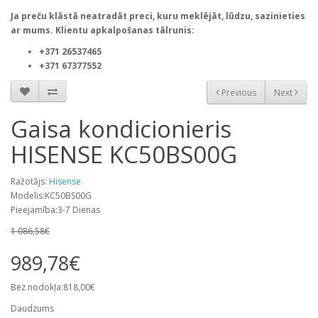
Ja preču klāstā neatradāt preci, kuru meklējāt, lūdzu, sazinieties
ar mums. Klientu apkalpošanas tālrunis:
+371 26537465
+371 67377552
Previous
Next
Gaisa kondicionieris
HISENSE KC50BS00G
Ražotājs:
Hisense
Modelis:KC50BS00G
Pieejamība:3-7 Dienas
1 086,58€
989,78€
Bez nodokļa:818,00€
Daudzums