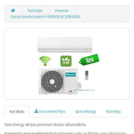
Ražotājs
Hisense
Gaisa kondicionieris HISENSE KC50BS00G
Apraksts
Document Files
Specifikācija
Ražotājs
New Energy sērijas premium klases siltumsūknis.
Маksimāla energoefektivitāte konkurentu vidū ar līdzīgu cenu diapazonu.