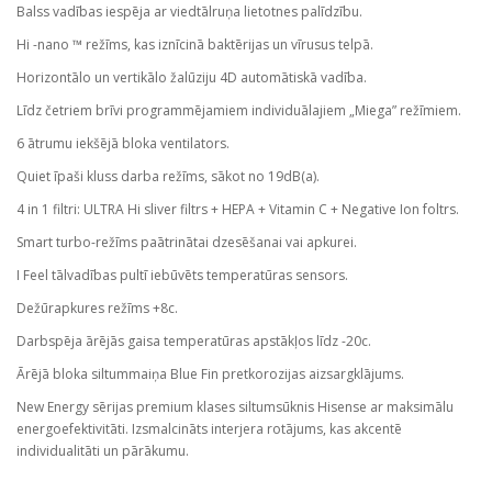
Balss vadības iespēja ar viedtālruņa lietotnes palīdzību.
Hi -nano ™ režīms, kas iznīcinā baktērijas un vīrusus telpā.
Horizontālo un vertikālo žalūziju 4D automātiskā vadība.
Līdz četriem brīvi programmējamiem individuālajiem „Miega” režīmiem.
6 ātrumu iekšējā bloka ventilators.
Quiet īpaši kluss darba režīms, sākot no 19dB(a).
4 in 1 filtri: ULTRA Hi sliver filtrs + HEPA + Vitamin C + Negative Ion foltrs.
Smart turbo-režīms paātrinātai dzesēšanai vai apkurei.
I Feel tālvadības pultī iebūvēts temperatūras sensors.
Dežūrapkures režīms +8с.
Darbspēja ārējās gaisa temperatūras apstākļos līdz -20с.
Ārējā bloka siltummaiņa Blue Fin pretkorozijas aizsargklājums.
New Energy sērijas premium klases siltumsūknis Hisense ar maksimālu
energoefektivitāti. Izsmalcināts interjera rotājums, kas akcentē
individualitāti un pārākumu.