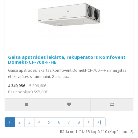
Gaisa apstrādes iekārta, rekuperators Komfovent
Domekt-CF-700-F-HE
Gaisa apstrādes iekārtas Komfovent Domekt-CF-700-F-HE ir augstas
efektivitātes siltummaini. Gaisa ap..
4 349,95€
5 396,60€
Bez nodokļa:3 595,00€
1
2
3
4
5
6
7
8
>
>|
Rāda no 1 līdz 15 kopā 110 (Kopā lapu - 8)