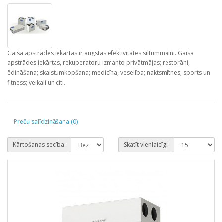
Gaisa apstrādes iekārtas ir augstas efektivitātes siltummaini. Gaisa
apstrādes iekārtas, rekuperatoru izmanto privātmājas; restorāni,
ēdināšana; skaistumkopšana; medicīna, veselība; naktsmītnes; sports un
fitness; veikali un citi.
Preču salīdzināšana (0)
Kārtošanas secība:
Skatīt vienlaicīgi: