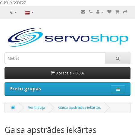
G-P31YG9DE2Z
€
0 prece(s) - 0,00€
Preču grupas
Ventilācija
Gaisa apstrādes iekārtas
Gaisa apstrādes iekārtas