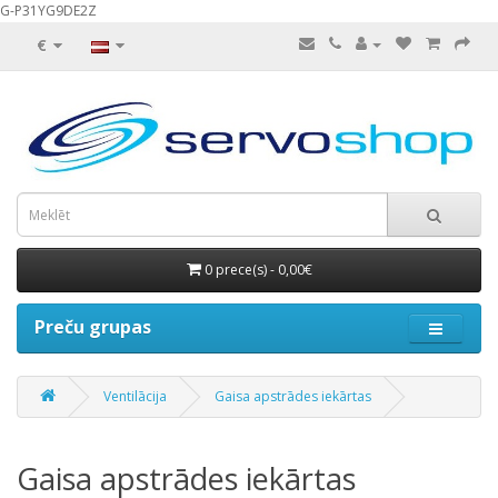
G-P31YG9DE2Z
€
0 prece(s) - 0,00€
Preču grupas
Ventilācija
Gaisa apstrādes iekārtas
Gaisa apstrādes iekārtas