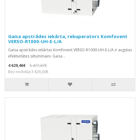
Gaisa apstrādes iekārta, rekuperators Komfovent
VERSO-R1000-UH-E-L/A
Gaisa apstrādes iekārtas Komfovent VERSO-R1000-UH-E-L/A ir augstas
efektivitātes siltummaini. Gaisa ..
4 629,46€
5 477,67€
Bez nodokļa:3 826,00€