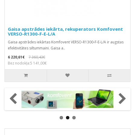
Gaisa apstrādes iekārta, rekuperators Komfovent
VERSO-R1300-F-E-L/A
Gaisa apstrādes iekārtas Komfovent VERSO-R1300-F-E-L/A ir augstas
efektivitātes siltummaini. Gaisa a..
6 220,61€
7 360,43€
Bez nodokļa:5 141,00€