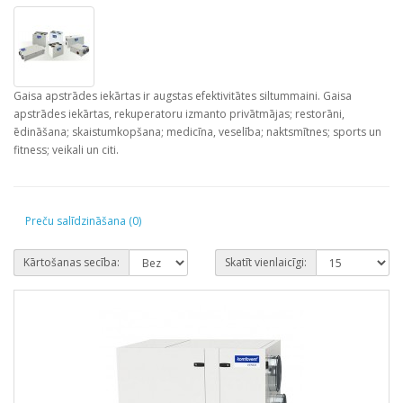
Gaisa apstrādes iekārtas ir augstas efektivitātes siltummaini. Gaisa
apstrādes iekārtas, rekuperatoru izmanto privātmājas; restorāni,
ēdināšana; skaistumkopšana; medicīna, veselība; naktsmītnes; sports un
fitness; veikali un citi.
Preču salīdzināšana (0)
Kārtošanas secība:
Skatīt vienlaicīgi: