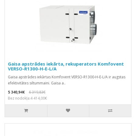
Gaisa apstrādes iekārta, rekuperators Komfovent
VERSO-R1300-H-E-L/A
Gaisa apstrādes iekārtas Komfovent VERSO-R1300-H-E-L/A ir augstas
efektivitātes siltummaini. Gaisa a..
5 340,94€
6 319,83€
Bez nodokļa:4 414,00€