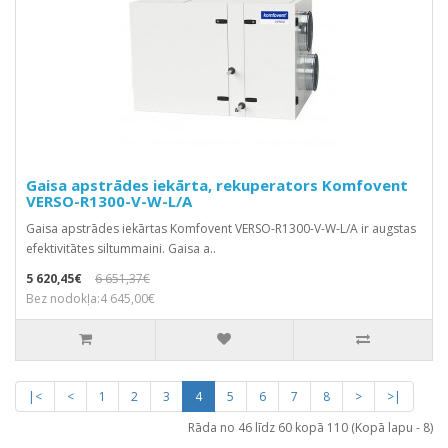
Gaisa apstrādes iekārta, rekuperators Komfovent
VERSO-R1300-V-W-L/A
Gaisa apstrādes iekārtas Komfovent VERSO-R1300-V-W-L/A ir augstas
efektivitātes siltummaini. Gaisa a..
5 620,45€
6 651,37€
Bez nodokļa:4 645,00€
|<
<
1
2
3
4
5
6
7
8
>
>|
Rāda no 46 līdz 60 kopā 110 (Kopā lapu - 8)