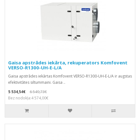
Gaisa apstrādes iekārta, rekuperators Komfovent
VERSO-R1300-UH-E-L/A
Gaisa apstrādes iekārtas Komfovent VERSO-R1300-UH-E-L/A ir augstas
efektivitātes siltummaini. Gaisa ..
5 534,54€
6 549,73€
Bez nodokļa:4 574,00€