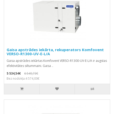
Gaisa apstrādes iekārta, rekuperators Komfovent
VERSO-R1300-UV-E-L/A
Gaisa apstrādes iekārtas Komfovent VERSO-R1300-UV-E-L/A ir augstas
efektivitātes siltummaini. Gaisa ..
5 534,54€
6 549,73€
Bez nodokļa:4 574,00€