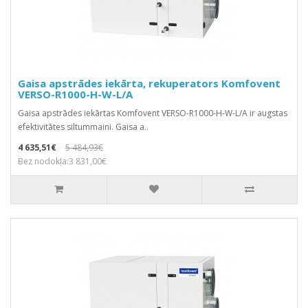
Gaisa apstrādes iekārta, rekuperators Komfovent
VERSO-R1000-H-W-L/A
Gaisa apstrādes iekārtas Komfovent VERSO-R1000-H-W-L/A ir augstas
efektivitātes siltummaini. Gaisa a..
4 635,51€
5 484,93€
Bez nodokļa:3 831,00€