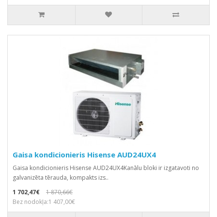
Gaisa kondicionieris Hisense AUD24UX4
Gaisa kondicionieris Hisense AUD24UX4Kanālu bloki ir izgatavoti no
galvanizēta tērauda, kompakts izs..
1 702,47€
1 870,66€
Bez nodokļa:1 407,00€