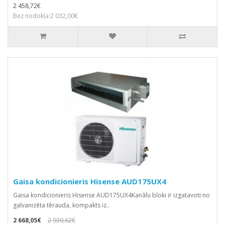
2 458,72€
Bez nodokļa:2 032,00€
Gaisa kondicionieris Hisense AUD175UX4
Gaisa kondicionieris Hisense AUD175UX4Kanālu bloki ir izgatavoti no
galvanizēta tērauda, kompakts iz..
2 668,05€
2 930,62€