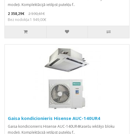
modeļi. Komplektācijā ietilpst putekļu f..
2 358,29€
2 590,61€
Bez nodokļa:1 949,00€
Gaisa kondicionieris Hisense AUC-140UR4
Gaisa kondicionieris Hisense AUC-140UR4Kasešu iekšējo bloku
modeļi. Komplektācijā ietilpst putekļu f..