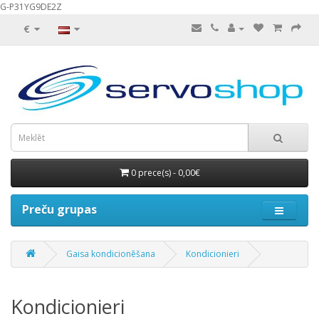
G-P31YG9DE2Z
€
0 prece(s) - 0,00€
Preču grupas
Gaisa kondicionēšana
Kondicionieri
Kondicionieri