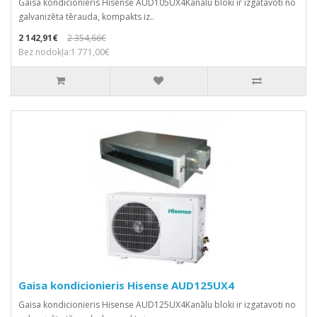
Gaisa kondicionieris Hisense AUD105UX4Kanālu bloki ir izgatavoti no
galvanizēta tērauda, kompakts iz..
2 142,91€
2 354,66€
Bez nodokļa:1 771,00€
Gaisa kondicionieris Hisense AUD125UX4
Gaisa kondicionieris Hisense AUD125UX4Kanālu bloki ir izgatavoti no