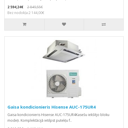
2 594,24€
2 849,55€
Bez nodokļa:2 144,00€
Gaisa kondicionieris Hisense AUC-175UR4
Gaisa kondicionieris Hisense AUC-175UR4Kasešu iekšējo bloku
modeļi. Komplektācijā ietilpst putekļu f..