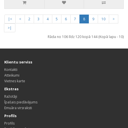
|<
<
2
3
4
5
6
7
8
9
10
>
>|
Rāda no 106 līdz 120 kopā 144 (Kopā lapu - 10)
Klientu serviss
Kontakti
Atteikumi
Vietnes karte
Ekstras
Ražotāji
Īpašais piedāvājums
Emuāra virsraksti
Profils
Profils