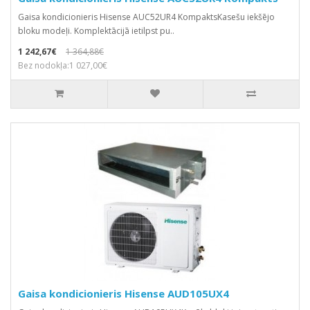
Gaisa kondicionieris Hisense AUC52UR4 KompaktsKasešu iekšējo
bloku modeļi. Komplektācijā ietilpst pu..
1 242,67€
1 364,88€
Bez nodokļa:1 027,00€
Gaisa kondicionieris Hisense AUD105UX4