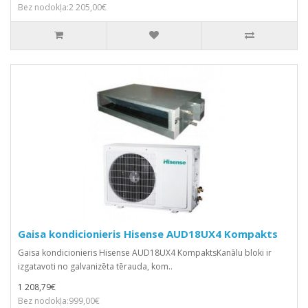
Bez nodokļa:2 205,00€
Gaisa kondicionieris Hisense AUD18UX4 Kompakts
Gaisa kondicionieris Hisense AUD18UX4 KompaktsKanālu bloki ir
izgatavoti no galvanizēta tērauda, kom..
1 208,79€
Bez nodokļa:999,00€