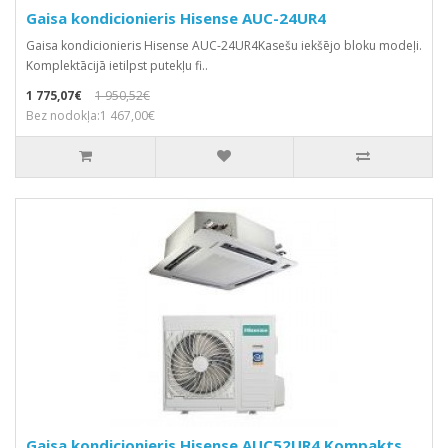
Gaisa kondicionieris Hisense AUC-24UR4
Gaisa kondicionieris Hisense AUC-24UR4Kasešu iekšējo bloku modeļi.
Komplektācijā ietilpst putekļu fi..
1 775,07€
1 950,52€
Bez nodokļa:1 467,00€
Gaisa kondicionieris Hisense AUC52UR4 Kompakts