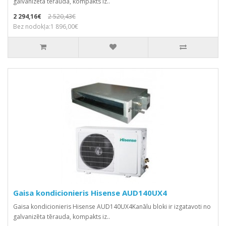
galvanizēta tērauda, kompakts iz..
2 294,16€
2 520,43€
Bez nodokļa:1 896,00€
Gaisa kondicionieris Hisense AUD140UX4
Gaisa kondicionieris Hisense AUD140UX4Kanālu bloki ir izgatavoti no
galvanizēta tērauda, kompakts iz..