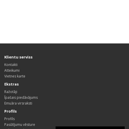
Klientu serviss
Kontakti
Atteikumi
Vietnes karte
Ekstras
Ražotāji
Īpašais piedāvājums
Emuāra virsraksti
Profils
Profils
Pasūtījumu vēsture