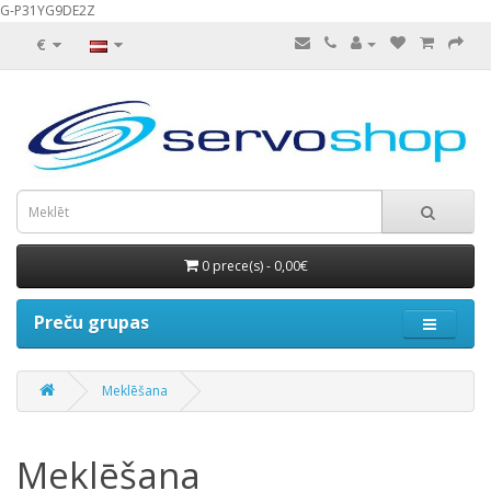
G-P31YG9DE2Z
€
0 prece(s) - 0,00€
Preču grupas
Meklēšana
Meklēšana