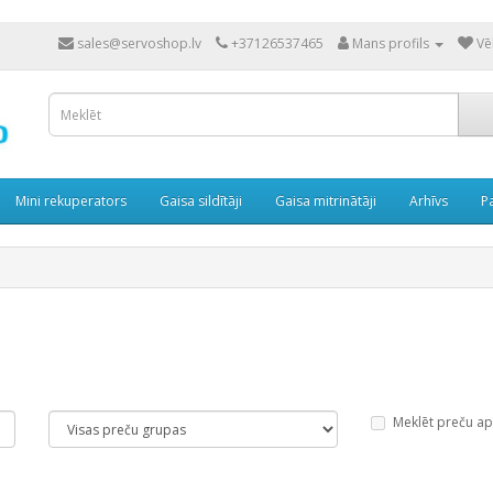
sales@servoshop.lv
+37126537465
Mans profils
Vē
Mini rekuperators
Gaisa sildītāji
Gaisa mitrinātāji
Arhīvs
P
Meklēt preču a