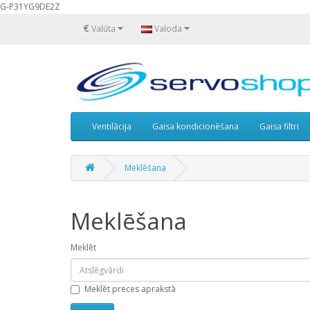
G-P31YG9DE2Z
€
Valūta
Valoda
Ventilācija
Gaisa kondicionēšana
Gaisa filtri
Meklēšana
Meklēšana
Meklēt
Meklēt preces aprakstā