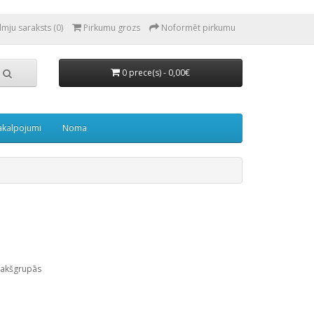
lmju saraksts (0)
Pirkumu grozs
Noformēt pirkumu
0 prece(s) - 0,00€
akalpojumi
Noma
pakšgrupās