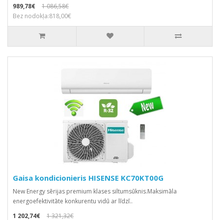
989,78€
1 086,58€
Bez nodokļa:818,00€
Gaisa kondicionieris HISENSE KC70KT00G
New Energy sērijas premium klases siltumsūknis.Маksimāla
energoefektivitāte konkurentu vidū ar līdzī..
1 202,74€
1 321,32€