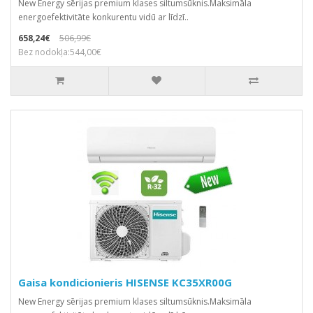
New Energy sērijas premium klases siltumsūknis.Маksimāla
energoefektivitāte konkurentu vidū ar līdzī..
658,24€
506,99€
Bez nodokļa:544,00€
Gaisa kondicionieris HISENSE KC35XR00G
New Energy sērijas premium klases siltumsūknis.Маksimāla