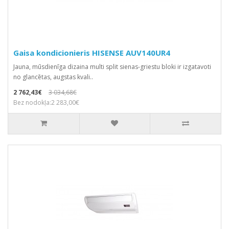
Gaisa kondicionieris HISENSE AUV140UR4
Jauna, mūsdienīga dizaina multi split sienas-griestu bloki ir izgatavoti
no glancētas, augstas kvali..
2 762,43€
3 034,68€
Bez nodokļa:2 283,00€