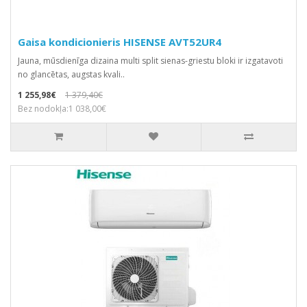
Gaisa kondicionieris HISENSE AVT52UR4
Jauna, mūsdienīga dizaina multi split sienas-griestu bloki ir izgatavoti
no glancētas, augstas kvali..
1 255,98€
1 379,40€
Bez nodokļa:1 038,00€