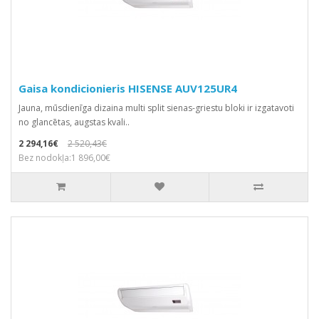
Gaisa kondicionieris HISENSE AUV125UR4
Jauna, mūsdienīga dizaina multi split sienas-griestu bloki ir izgatavoti
no glancētas, augstas kvali..
2 294,16€
2 520,43€
Bez nodokļa:1 896,00€