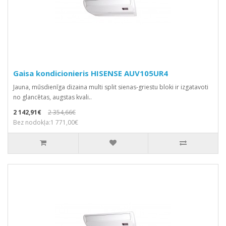
Gaisa kondicionieris HISENSE AUV105UR4
Jauna, mūsdienīga dizaina multi split sienas-griestu bloki ir izgatavoti
no glancētas, augstas kvali..
2 142,91€
2 354,66€
Bez nodokļa:1 771,00€