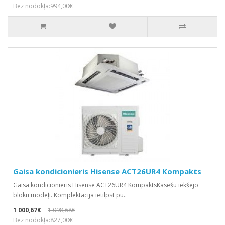
Bez nodokļa:994,00€
Gaisa kondicionieris Hisense ACT26UR4 Kompakts
Gaisa kondicionieris Hisense ACT26UR4 KompaktsKasešu iekšējo
bloku modeļi. Komplektācijā ietilpst pu..
1 000,67€
1 098,68€
Bez nodokļa:827,00€