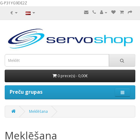
G-P31YG9DE2Z
€
0 prece(s) - 0,00€
Preču grupas
Meklēšana
Meklēšana