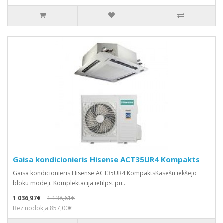
Gaisa kondicionieris Hisense ACT35UR4 Kompakts
Gaisa kondicionieris Hisense ACT35UR4 KompaktsKasešu iekšējo
bloku modeļi. Komplektācijā ietilpst pu..
1 036,97€
1 138,61€
Bez nodokļa:857,00€