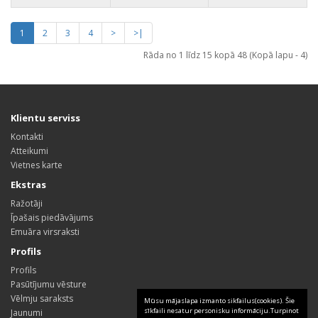
1
2
3
4
>
>|
Rāda no 1 līdz 15 kopā 48 (Kopā lapu - 4)
Klientu serviss
Kontakti
Atteikumi
Vietnes karte
Ekstras
Ražotāji
Īpašais piedāvājums
Emuāra virsraksti
Profils
Profils
Pasūtījumu vēsture
Vēlmju saraksts
Mūsu mājaslapa izmanto sikfailus(cookies). Šie
sīkfaili nesatur personisku informāciju.Turpinot
Jaunumi