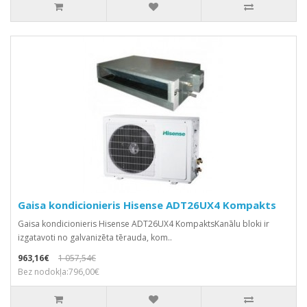
Gaisa kondicionieris Hisense ADT26UX4 Kompakts
Gaisa kondicionieris Hisense ADT26UX4 KompaktsKanālu bloki ir
izgatavoti no galvanizēta tērauda, kom..
963,16€
1 057,54€
Bez nodokļa:796,00€