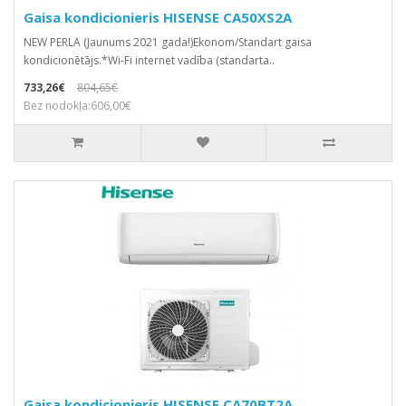
Gaisa kondicionieris HISENSE CA50XS2A
NEW PERLA (Jaunums 2021 gada!)Ekonom/Standart gaisa
kondicionētājs.*Wi-Fi internet vadība (standarta..
733,26€
804,65€
Bez nodokļa:606,00€
Gaisa kondicionieris HISENSE CA70BT2A