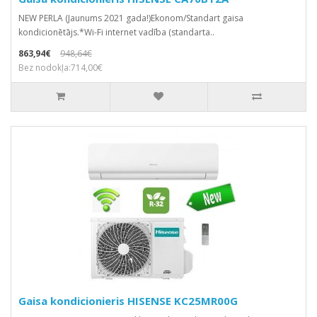
NEW PERLA (Jaunums 2021 gada!)Ekonom/Standart gaisa
kondicionētājs.*Wi-Fi internet vadība (standarta..
863,94€
948,64€
Bez nodokļa:714,00€
Gaisa kondicionieris HISENSE KC25MR00G