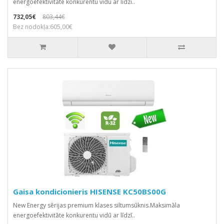
energoefektivitāte konkurentu vidū ar līdzī..
732,05€
803,44€
Bez nodokļa:605,00€
Gaisa kondicionieris HISENSE KC50BS00G
New Energy sērijas premium klases siltumsūknis.Маksimāla
energoefektivitāte konkurentu vidū ar līdzī..