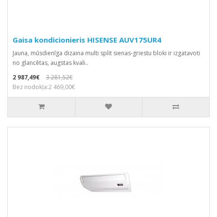
Gaisa kondicionieris HISENSE AUV175UR4
Jauna, mūsdienīga dizaina multi split sienas-griestu bloki ir izgatavoti
no glancētas, augstas kvali..
2 987,49€
3 281,52€
Bez nodokļa:2 469,00€