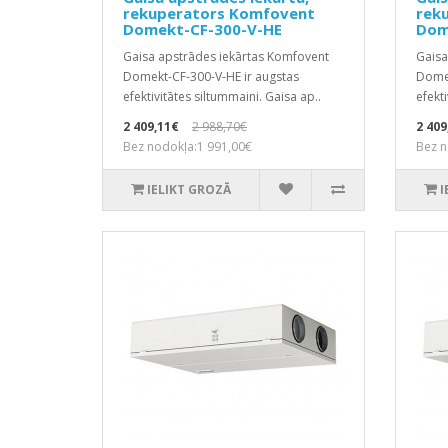
rekuperators Komfovent
rek
Domekt-CF-300-V-HE
Dom
Gaisa apstrādes iekārtas Komfovent
Gaisa
Domekt-CF-300-V-HE ir augstas
Domek
efektivitātes siltummaini. Gaisa ap..
efekti
2 409,11€
2 988,70€
2 409
Bez nodokļa:1 991,00€
Bez n
IELIKT GROZĀ
I