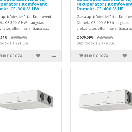
uperators Komfovent
rekuperators Komfoven
ekt-CF-300-V-HW
Domekt-CF-400-V-HE
 apstrādes iekārtas Komfovent
Gaisa apstrādes iekārtas Komfov
t-CF-300-V-HW ir augstas
Domekt-CF-400-V-HE ir augstas
vitātes siltummaini. Gaisa ap..
efektivitātes siltummaini. Gaisa ap
,11€
2 988,70€
2 636,59€
3 270,63€
odokļa:1 991,00€
Bez nodokļa:2 179,00€
ELIKT GROZĀ
IELIKT GROZĀ