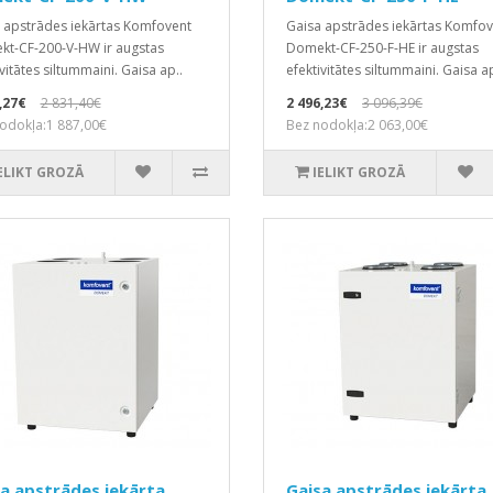
 apstrādes iekārtas Komfovent
Gaisa apstrādes iekārtas Komfov
t-CF-200-V-HW ir augstas
Domekt-CF-250-F-HE ir augstas
vitātes siltummaini. Gaisa ap..
efektivitātes siltummaini. Gaisa ap
,27€
2 831,40€
2 496,23€
3 096,39€
odokļa:1 887,00€
Bez nodokļa:2 063,00€
ELIKT GROZĀ
IELIKT GROZĀ
a apstrādes iekārta,
Gaisa apstrādes iekārta,