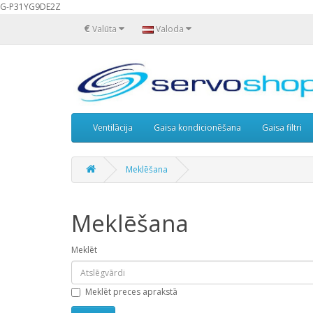
G-P31YG9DE2Z
€
Valūta
Valoda
Ventilācija
Gaisa kondicionēšana
Gaisa filtri
Meklēšana
Meklēšana
Meklēt
Meklēt preces aprakstā