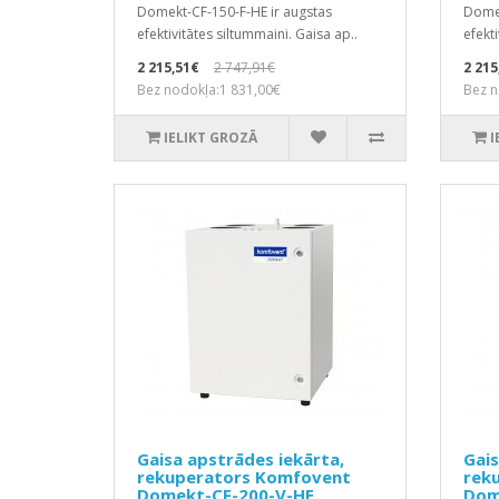
Domekt-CF-150-F-HE ir augstas
Domek
efektivitātes siltummaini. Gaisa ap..
efekti
2 215,51€
2 747,91€
2 215
Bez nodokļa:1 831,00€
Bez n
IELIKT GROZĀ
I
Gaisa apstrādes iekārta,
Gais
rekuperators Komfovent
rek
Domekt-CF-200-V-HE
Dom