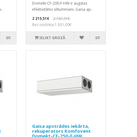
Domekt-CF-200-F-HW ir augstas
..
efektivitātes siltummaini. Gaisa ap..
2 215,51€
2 747,91€
Bez nodokļa:1 831,00€
IELIKT GROZĀ
Gaisa apstrādes iekārta,
t
rekuperators Komfovent
Domekt-CF-250-F-HW