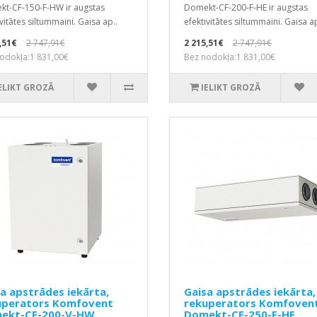
t-CF-150-F-HW ir augstas
Domekt-CF-200-F-HE ir augstas
vitātes siltummaini. Gaisa ap..
efektivitātes siltummaini. Gaisa ap
,51€
2 747,91€
2 215,51€
2 747,91€
odokļa:1 831,00€
Bez nodokļa:1 831,00€
ELIKT GROZĀ
IELIKT GROZĀ
a apstrādes iekārta,
Gaisa apstrādes iekārta,
uperators Komfovent
rekuperators Komfoven
ekt-CF-200-V-HW
Domekt-CF-250-F-HE