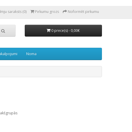
lmju saraksts (0)
Pirkumu grozs
Noformēt pirkumu
0 prece(s) - 0,00€
akalpojumi
Noma
pakšgrupās