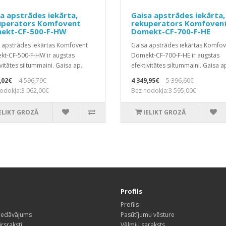
a apstrādes iekārta,
Gaisa apstrādes iekārta,
uperators Komfovent
rekuperators Komfoven
ekt-CF-500-F-HW
Domekt-CF-700-F-HE
 apstrādes iekārtas Komfovent
Gaisa apstrādes iekārtas Komfov
t-CF-500-F-HW ir augstas
Domekt-CF-700-F-HE ir augstas
vitātes siltummaini. Gaisa ap..
efektivitātes siltummaini. Gaisa ap
,02€
4 596,79€
4 349,95€
5 396,60€
odokļa:3 062,00€
Bez nodokļa:3 595,00€
ELIKT GROZĀ
IELIKT GROZĀ
Profils
Profils
piedāvājums
Pasūtījumu vēsture
rsraksti
Vēlmju saraksts