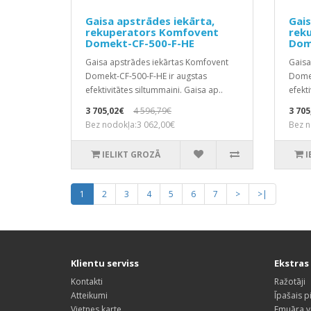
Gaisa apstrādes iekārta,
Gais
rekuperators Komfovent
rek
Domekt-CF-500-F-HE
Dom
Gaisa apstrādes iekārtas Komfovent
Gaisa
Domekt-CF-500-F-HE ir augstas
Domek
efektivitātes siltummaini. Gaisa ap..
efekti
3 705,02€
4 596,79€
3 705
Bez nodokļa:3 062,00€
Bez n
IELIKT GROZĀ
I
1
2
3
4
5
6
7
>
>|
Klientu serviss
Ekstras
Kontakti
Ražotāji
Atteikumi
Īpašais 
Vietnes karte
Emuāra vi