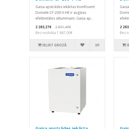
Gaisa apstrādes iekārtas Komfovent
Gaisa
Domekt-CF-200-V-HE ir augstas
Domek
efektivitātes siltummaini. Gaisa ap..
efekti
2 283,27€
2 831,40€
2 283
Bez nodokļa:1 887,00€
Bez n
IELIKT GROZĀ
I
Gaisa apstrādes iekārta,
Gais