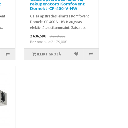
t
rekuperators Komfovent
Domekt-CF-400-V-HW
ent
Gaisa apstrādes iekārtas Komfovent
Domekt-CF-400-V-HW ir augstas
..
efektivitātes siltummaini. Gaisa ap..
2 636,59€
3 270,63€
Bez nodokļa:2 179,00€
IELIKT GROZĀ