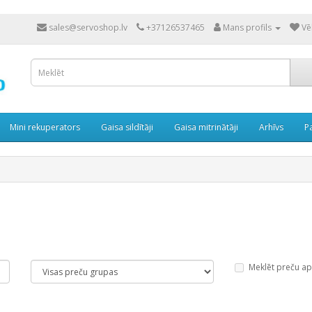
sales@servoshop.lv
+37126537465
Mans profils
Vē
Mini rekuperators
Gaisa sildītāji
Gaisa mitrinātāji
Arhīvs
P
Meklēt preču a