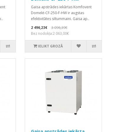
ent
Gaisa apstrādes iekārtas Komfovent
Domekt-CF-250-F-HW ir augstas
..
efektivitātes siltummaini. Gaisa ap..
2 496,23€
3 096,39€
Bez nodokļa:2 063,00€
IELIKT GROZĀ
Gaisa apstrādes iekārta,