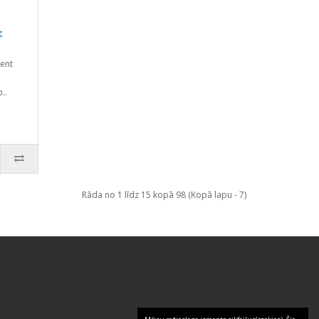
t
ent
..
Rāda no 1 līdz 15 kopā 98 (Kopā lapu - 7)