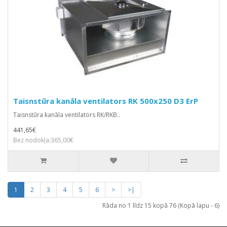
Taisnstūra kanāla ventilators RK 500x250 D3 ErP
Taisnstūra kanāla ventilators RK/RKB..
441,65€
Bez nodokļa:365,00€
1
2
3
4
5
6
>
>|
Rāda no 1 līdz 15 kopā 76 (Kopā lapu - 6)