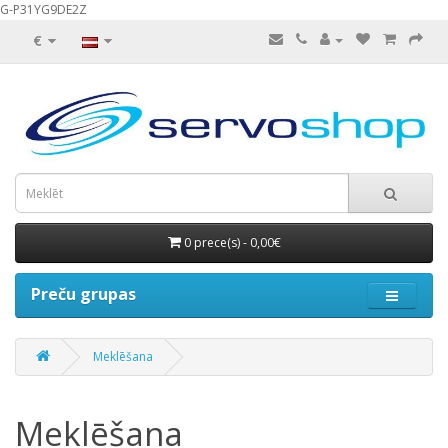
G-P31YG9DE2Z
€
0 prece(s) - 0,00€
Preču grupas
Meklēšana
Meklēšana