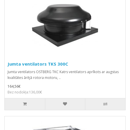
Jumta ventilators TKS 300C
Jumta ventilators OSTBERG TKC Katrs ventilators aprīkots ar augstas
kvalitātes ārējā rotora motoru, ..
164,56€
Bez nodokļa:136,00€