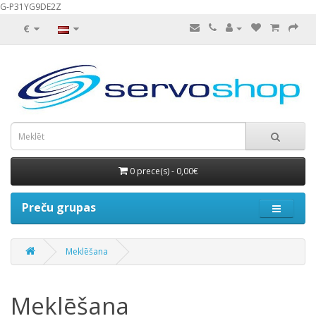
G-P31YG9DE2Z
€
0 prece(s) - 0,00€
Preču grupas
Meklēšana
Meklēšana