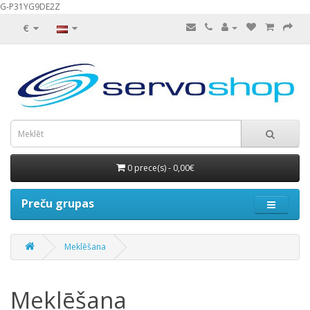
G-P31YG9DE2Z
€
0 prece(s) - 0,00€
Preču grupas
Meklēšana
Meklēšana