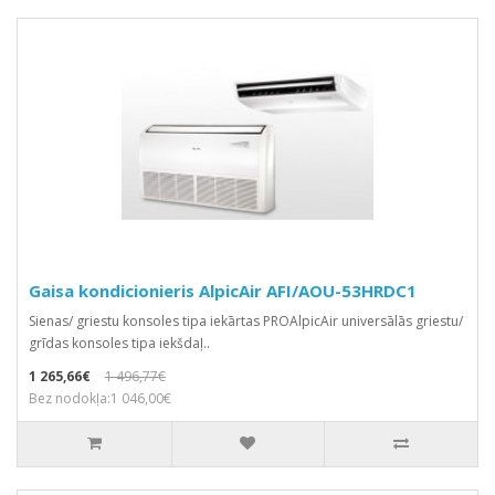
Gaisa kondicionieris AlpicAir AFI/AOU-53HRDC1
Sienas/ griestu konsoles tipa iekārtas PROAlpicAir universālās griestu/
grīdas konsoles tipa iekšdaļ..
1 265,66€
1 496,77€
Bez nodokļa:1 046,00€