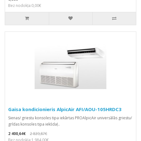
Bez nodokļa:0,00€
Gaisa kondicionieris AlpicAir AFI/AOU-105HRDC3
Sienas/ griestu konsoles tipa iekārtas PROAlpicAir universālās griestu/
grīdas konsoles tipa iekšdaļ..
2 400,64€
2 839,87€
Bez nodokļa:1 984,00€