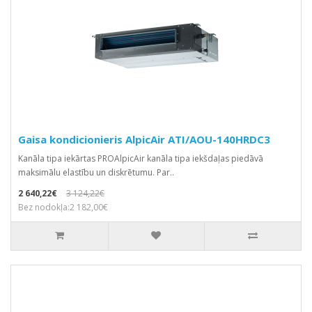
Gaisa kondicionieris AlpicAir ATI/AOU-140HRDC3
Kanāla tipa iekārtas PROAlpicAir kanāla tipa iekšdaļas piedāvā
maksimālu elastību un diskrētumu. Par..
2 640,22€
3 124,22€
Bez nodokļa:2 182,00€