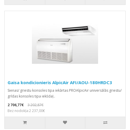
Gaisa kondicionieris AlpicAir AFI/AOU-180HRDC3
Sienas/ griestu konsoles tipa iekārtas PROAlpicAir universālās griestu/
grīdas konsoles tipa iekšdaļ..
2 706,77€
3 202,87€
Bez nodokļa:2 237,00€