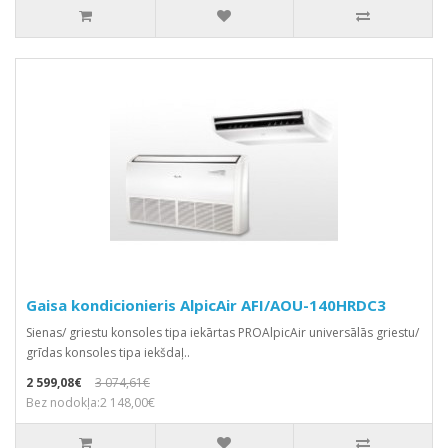
Gaisa kondicionieris AlpicAir AFI/AOU-140HRDC3
Sienas/ griestu konsoles tipa iekārtas PROAlpicAir universālās griestu/
grīdas konsoles tipa iekšdaļ..
2 599,08€
3 074,61€
Bez nodokļa:2 148,00€