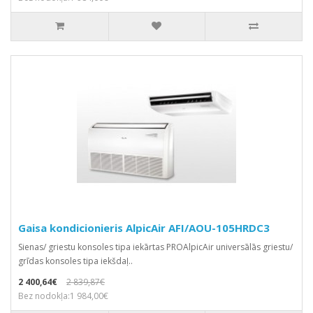
Gaisa kondicionieris AlpicAir AFI/AOU-105HRDC3
Sienas/ griestu konsoles tipa iekārtas PROAlpicAir universālās griestu/
grīdas konsoles tipa iekšdaļ..
2 400,64€
2 839,87€
Bez nodokļa:1 984,00€