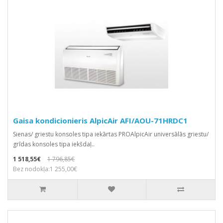
Gaisa kondicionieris AlpicAir AFI/AOU-71HRDC1
Sienas/ griestu konsoles tipa iekārtas PROAlpicAir universālās griestu/
grīdas konsoles tipa iekšdaļ..
1 518,55€
1 796,85€
Bez nodokļa:1 255,00€