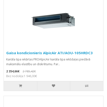
Gaisa kondicionieris AlpicAir ATI/AOU-105HRDC3
Kanāla tipa iekārtas PROAlpicAir kanāla tipa iekšdaļas piedāvā
maksimālu elastību un diskrētumu. Par..
2 354,66€
2 785,42€
Bez nodokļa:1 946,00€