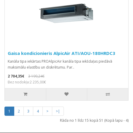
Gaisa kondicionieris AlpicAir ATI/AOU-180HRDC3
Kanāla tipa iekārtas PROAlpicAir kanāla tipa iekšdaļas piedāvā
maksimālu elastību un diskrētumu. Par..
2 704,35€
3 199,24€
Bez nodokļa:2 235,00€
1
2
3
4
>
>|
Rāda no 1 līdz 15 kopā 51 (Kopā lapu - 4)