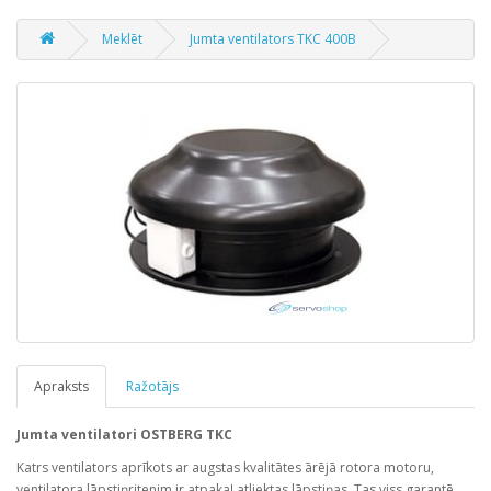
Meklēt
Jumta ventilators TKC 400B
Apraksts
Ražotājs
Jumta ventilatori OSTBERG TKC
Katrs ventilators aprīkots ar augstas kvalitātes ārējā rotora motoru,
ventilatora lāpstiņritenim ir atpakaļ atliektas lāpstiņas. Tas viss garantē