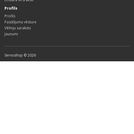
Profils
Profils
Pasūtījumu vēsture
Vēlmju saraksts
Jaunumi
Servoshop © 2026