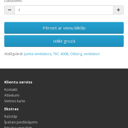
Daudzums
Pērciet ar vienu klikšķi
Ielikt grozā
Atslēgvārdi:
Jumta ventilators
,
TKC 400B
,
Otberg
,
ventilatori
Klientu serviss
Kontakti
Atteikumi
Vietnes karte
Ekstras
Ražotāji
Īpašais piedāvājums
Emuāra virsraksti