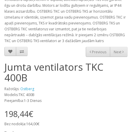
ilgu un drošu darbību. Motors ar lodīšu gultņiem ir regulējams, ar IP44
klases aizsardzību. OSTBERG TKC un OSTBERG TKS ar horizontālu
izmešanu ir identiski, izņemot gaisa vadu pievienojumus. OSTBERG TKC ir
apaļš pievienojums, TKS ir kvadrātisks pievienojums. OSTBERG TKS un
OSTBERG TKC ventilatorus var izmantot, pat ja tie nedarbojas
nepārtraukti – dabīgās ventilācijas režīmā. Ir pieejami 2 izmēru OSTBERG
TKC un OSTBERG TKS ventilatori ar 3 dažādām jaudām katrs
Previous
Next
Jumta ventilators TKC
400B
Ražotājs:
Ostberg
Modelis:TKC 400B
Pieejamība:1-3 Dienas
198,44€
Bez nodokļa:164,00€