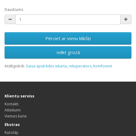
Daudzums
Pērciet ar vienu klikšķi
Ielikt grozā
Atslēgvārdi:
Gaisa apstrādes iekarta
,
rekuperators
,
Komfovent
Klientu serviss
Kontakti
Atteikumi
Vietnes karte
Ekstras
Ražotāji