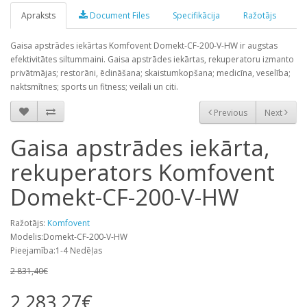
Apraksts
Document Files
Specifikācija
Ražotājs
Gaisa apstrādes iekārtas Komfovent Domekt-CF-200-V-HW ir augstas
efektivitātes siltummaini. Gaisa apstrādes iekārtas, rekuperatoru izmanto
privātmājas; restorāni, ēdināšana; skaistumkopšana; medicīna, veselība;
naktsmītnes; sports un fitness; veilali un citi.
Previous
Next
Gaisa apstrādes iekārta,
rekuperators Komfovent
Domekt-CF-200-V-HW
Ražotājs:
Komfovent
Modelis:Domekt-CF-200-V-HW
Pieejamība:1-4 Nedēļas
2 831,40€
2 283,27€