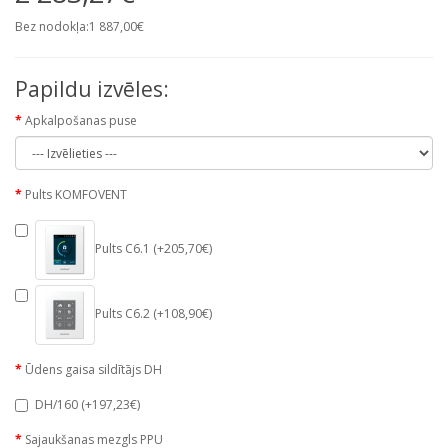
Bez nodokļa:1 887,00€
Papildu izvēles:
Apkalpošanas puse
Pults KOMFOVENT
Pults C6.1 (+205,70€)
Pults C6.2 (+108,90€)
Ūdens gaisa sildītājs DH
DH/160 (+197,23€)
Sajaukšanas mezgls PPU