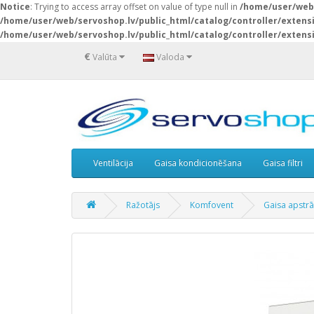
Notice
: Trying to access array offset on value of type null in
/home/user/web/
/home/user/web/servoshop.lv/public_html/catalog/controller/exten
/home/user/web/servoshop.lv/public_html/catalog/controller/exten
€
Valūta
Valoda
Ventilācija
Gaisa kondicionēšana
Gaisa filtri
Ražotājs
Komfovent
Gaisa apstr