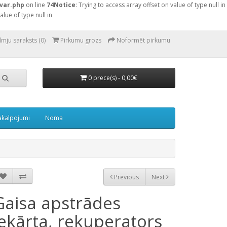
var.php
on line
74
Notice
: Trying to access array offset on value of type null in
alue of type null in
lmju saraksts (0)
Pirkumu grozs
Noformēt pirkumu
0 prece(s) - 0,00€
akalpojumi
Noma
Previous
Next
Gaisa apstrādes
iekārta, rekuperators