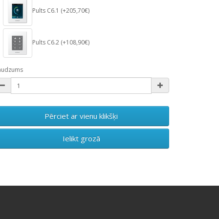
Pults C6.1 (+205,70€)
Pults C6.2 (+108,90€)
audzums
Pērciet ar vienu klikšķi
Ielikt grozā