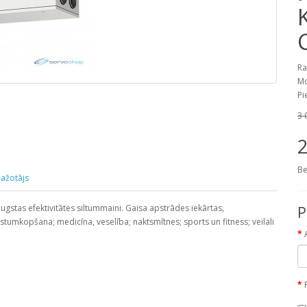
Ra
Mo
Pi
3 
2
Be
ažotājs
stas efektivitātes siltummaini. Gaisa apstrādes iekārtas,
P
tumkopšana; medicīna, veselība; naktsmītnes; sports un fitness; veilali