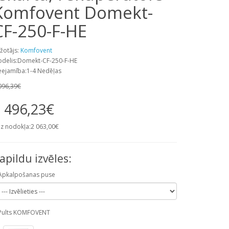
Komfovent Domekt-
CF-250-F-HE
žotājs:
Komfovent
delis:Domekt-CF-250-F-HE
eejamība:1-4 Nedēļas
096,39€
 496,23€
z nodokļa:2 063,00€
apildu izvēles:
Apkalpošanas puse
Pults KOMFOVENT