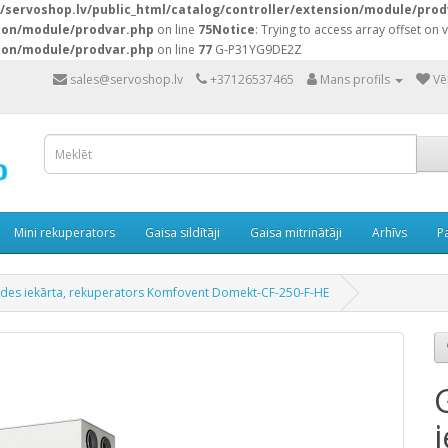
servoshop.lv/public_html/catalog/controller/extension/module/prod
sion/module/prodvar.php
on line
75
Notice
: Trying to access array offset on v
sion/module/prodvar.php
on line
77
G-P31YG9DE2Z
sales@servoshop.lv
+37126537465
Mans profils
Vē
Mini rekuperators
Gaisa sildītāji
Gaisa mitrinātāji
Arhīvs
P
ādes iekārta, rekuperators Komfovent Domekt-CF-250-F-HE