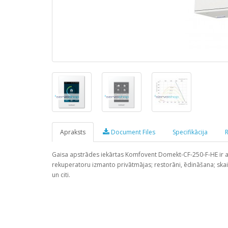
Apraksts
Document Files
Specifikācija
R
Gaisa apstrādes iekārtas Komfovent Domekt-CF-250-F-HE ir aug
rekuperatoru izmanto privātmājas; restorāni, ēdināšana; skais
un citi.