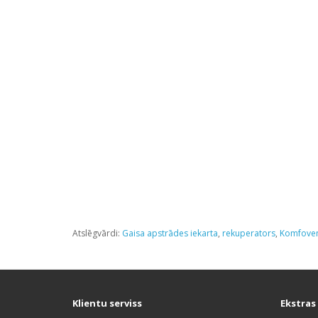
Atslēgvārdi:
Gaisa apstrādes iekarta
,
rekuperators
,
Komfove
Klientu serviss
Ekstras