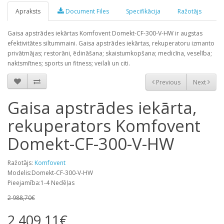
Apraksts
Document Files
Specifikācija
Ražotājs
Gaisa apstrādes iekārtas Komfovent Domekt-CF-300-V-HW ir augstas
efektivitātes siltummaini. Gaisa apstrādes iekārtas, rekuperatoru izmanto
privātmājas; restorāni, ēdināšana; skaistumkopšana; medicīna, veselība;
naktsmītnes; sports un fitness; veilali un citi.
Previous
Next
Gaisa apstrādes iekārta,
rekuperators Komfovent
Domekt-CF-300-V-HW
Ražotājs:
Komfovent
Modelis:Domekt-CF-300-V-HW
Pieejamība:1-4 Nedēļas
2 988,70€
2 409,11€