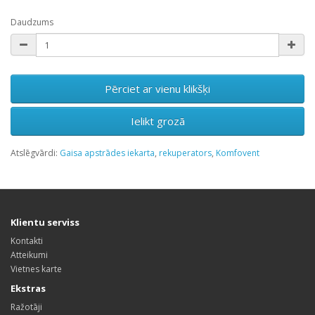
Daudzums
Pērciet ar vienu klikšķi
Ielikt grozā
Atslēgvārdi:
Gaisa apstrādes iekarta
,
rekuperators
,
Komfovent
Klientu serviss
Kontakti
Atteikumi
Vietnes karte
Ekstras
Ražotāji