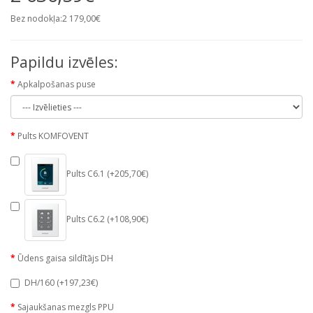
Bez nodokļa:2 179,00€
Papildu izvēles:
Apkalpošanas puse
Pults KOMFOVENT
Pults C6.1 (+205,70€)
Pults C6.2 (+108,90€)
Ūdens gaisa sildītājs DH
DH/160 (+197,23€)
Sajaukšanas mezgls PPU