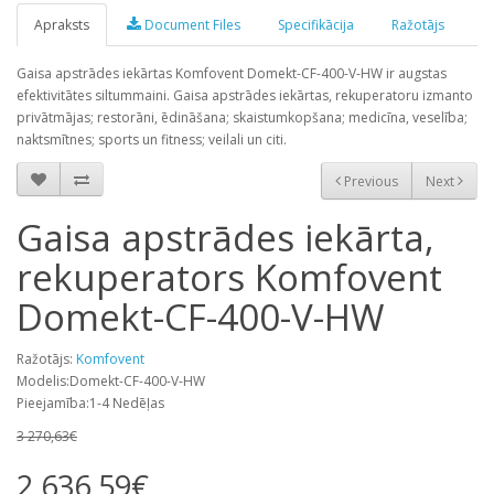
Apraksts
Document Files
Specifikācija
Ražotājs
Gaisa apstrādes iekārtas Komfovent Domekt-CF-400-V-HW ir augstas
efektivitātes siltummaini. Gaisa apstrādes iekārtas, rekuperatoru izmanto
privātmājas; restorāni, ēdināšana; skaistumkopšana; medicīna, veselība;
naktsmītnes; sports un fitness; veilali un citi.
Previous
Next
Gaisa apstrādes iekārta,
rekuperators Komfovent
Domekt-CF-400-V-HW
Ražotājs:
Komfovent
Modelis:Domekt-CF-400-V-HW
Pieejamība:1-4 Nedēļas
3 270,63€
2 636,59€