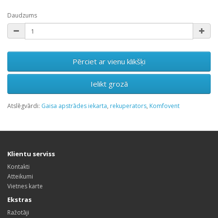
Daudzums
Pērciet ar vienu klikšķi
Ielikt grozā
Atslēgvārdi:
Gaisa apstrādes iekarta
,
rekuperators
,
Komfovent
Klientu serviss
Kontakti
Atteikumi
Vietnes karte
Ekstras
Ražotāji