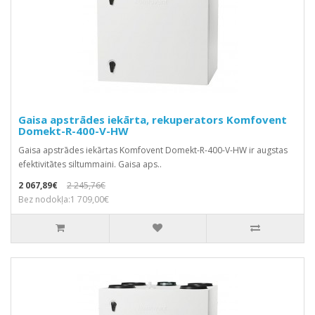
Gaisa apstrādes iekārta, rekuperators Komfovent
Domekt-R-400-V-HW
Gaisa apstrādes iekārtas Komfovent Domekt-R-400-V-HW ir augstas
efektivitātes siltummaini. Gaisa aps..
2 067,89€
2 245,76€
Bez nodokļa:1 709,00€