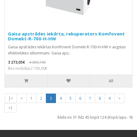
Gaisa apstrādes iekārta, rekuperators Komfovent
Domekt-R-700-H-HW
Gaisa apstrādes iekārtas Komfovent Domekt-R-700-H-HW ir augstas
efektivitātes siltummaini. Gaisa aps..
3 273,05€
4 060,76€
Bez nodokļa:2 705,00€
|<
<
1
2
3
4
5
6
7
8
9
>
>|
Rāda no 31 līdz 45 kopā 124 (Kopā lapu - 9)