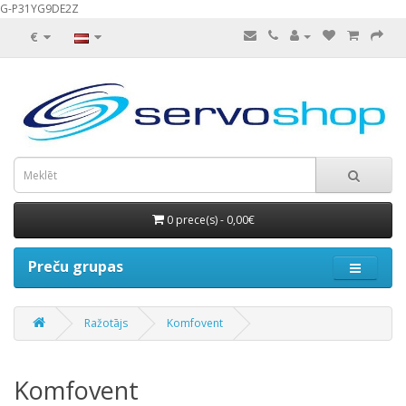
G-P31YG9DE2Z
€
0 prece(s) - 0,00€
Preču grupas
Ražotājs
Komfovent
Komfovent