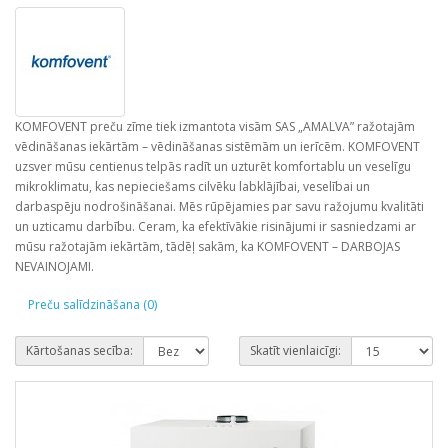
KOMFOVENT preču zīme tiek izmantota visām SAS „AMALVA” ražotajām
vēdināšanas iekārtām – vēdināšanas sistēmām un ierīcēm. KOMFOVENT
uzsver mūsu centienus telpās radīt un uzturēt komfortablu un veselīgu
mikroklimatu, kas nepieciešams cilvēku labklājībai, veselībai un
darbaspēju nodrošināšanai. Mēs rūpējamies par savu ražojumu kvalitāti
un uzticamu darbību. Ceram, ka efektīvākie risinājumi ir sasniedzami ar
mūsu ražotajām iekārtām, tādēļ sakām, ka KOMFOVENT – DARBOJAS
NEVAINOJAMI.
Preču salīdzināšana (0)
Kārtošanas secība:
Skatīt vienlaicīgi: