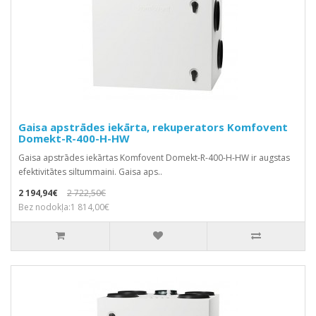
Gaisa apstrādes iekārta, rekuperators Komfovent
Domekt-R-400-H-HW
Gaisa apstrādes iekārtas Komfovent Domekt-R-400-H-HW ir augstas
efektivitātes siltummaini. Gaisa aps..
2 194,94€
2 722,50€
Bez nodokļa:1 814,00€