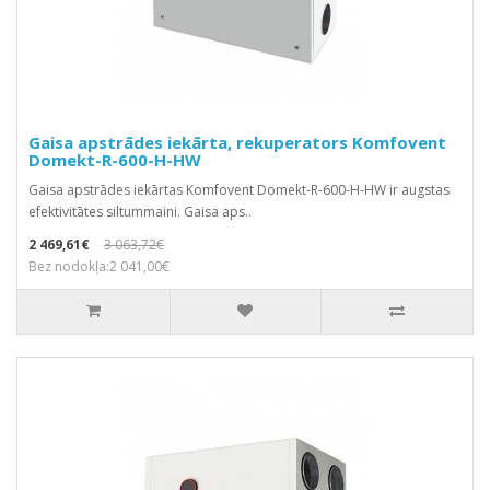
Gaisa apstrādes iekārta, rekuperators Komfovent
Domekt-R-600-H-HW
Gaisa apstrādes iekārtas Komfovent Domekt-R-600-H-HW ir augstas
efektivitātes siltummaini. Gaisa aps..
2 469,61€
3 063,72€
Bez nodokļa:2 041,00€