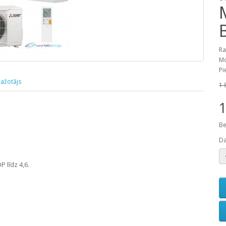
Ra
Mo
Pi
ažotājs
1 
1
Be
D
 līdz 4,6.