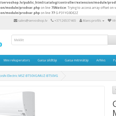
servoshop.lv/public_html/catalog/controller/extension/module/prod
sion/module/prodvar.php
on line
75
Notice
: Trying to access array offset on v
sion/module/prodvar.php
on line
77
G-P31YG9DE2Z
sales@servoshop.lv
+37126537465
Mans profils
Vē
Mini rekuperators
Gaisa sildītāji
Gaisa mitrinātāji
Arhīvs
P
subishi Electric MSZ-BT50VG/MUZ-BT50VG