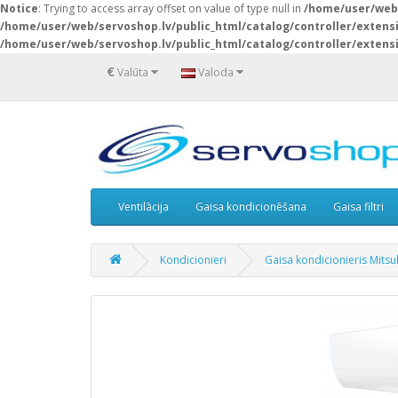
Notice
: Trying to access array offset on value of type null in
/home/user/web/
/home/user/web/servoshop.lv/public_html/catalog/controller/exten
/home/user/web/servoshop.lv/public_html/catalog/controller/exten
€
Valūta
Valoda
Ventilācija
Gaisa kondicionēšana
Gaisa filtri
Kondicionieri
Gaisa kondicionieris Mit