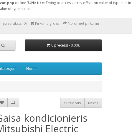
var.php
on line
74
Notice
: Trying to access array offset on value of type null in
alue of type null in
lmju saraksts (0)
Pirkumu grozs
Noformēt pirkumu
0 prece(s) - 0,00€
akalpojumi
Noma
Previous
Next
Gaisa kondicionieris
Mitsubishi Electric