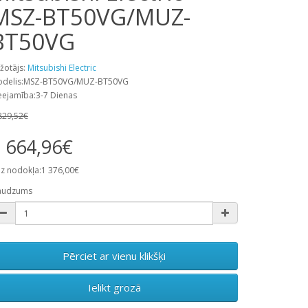
MSZ-BT50VG/MUZ-
BT50VG
žotājs:
Mitsubishi Electric
delis:MSZ-BT50VG/MUZ-BT50VG
eejamība:3-7 Dienas
829,52€
 664,96€
z nodokļa:1 376,00€
audzums
Pērciet ar vienu klikšķi
Ielikt grozā