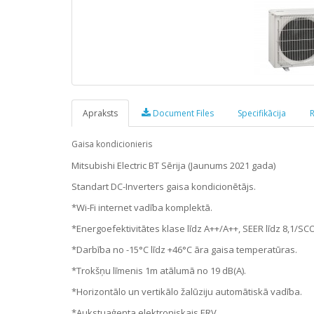
Apraksts
Document Files
Specifikācija
R
Gaisa kondicionieris
Mitsubishi Electric BT Sērija (Jaunums 2021 gada)
Standart DC-Inverters gaisa kondicionētājs.
*Wi-Fi internet vadība komplektā.
*Energoefektivitātes klase līdz A++/A++, SEER līdz 8,1/SCOP
*Darbība no -15°C līdz +46°C āra gaisa temperatūras.
*Trokšņu līmenis 1m atālumā no 19 dB(A).
*Horizontālo un vertikālo žalūziju automātiskā vadība.
*Aukstuaģenta elektroniskais ERV.