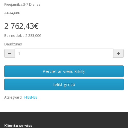
Pieejamība:3-7 Dienas
3 034,68€
2 762,43€
Bez nodokļa:2 283,00€
Daudzums
Pērciet ar vienu klikšķi
Ielikt grozā
Atslēgvārdi:
HISENSE
Klientu serviss