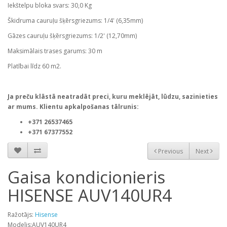
Iekštelpu bloka svars: 30,0 Kg
Škidruma cauruļu šķērsgriezums: 1/4' (6,35mm)
Gāzes cauruļu šķērsgriezums: 1/2' (12,70mm)
Maksimālais trases garums: 30 m
Platībai līdz 60 m2.
Ja preču klāstā neatradāt preci, kuru meklējāt, lūdzu, sazinieties
ar mums. Klientu apkalpošanas tālrunis:
+371 26537465
+371 67377552
Previous
Next
Gaisa kondicionieris
HISENSE AUV140UR4
Ražotājs:
Hisense
Modelis:AUV140UR4