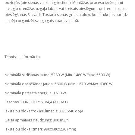
pozīcijās (pie sienas vai zem griestiem). Montāžas procesu ievērojami
atvieglo drenāžas uzgaļa labais vai kreisais pieslēgums un freona trases
pieslēgšanas 3 izvadi. Tostarp sienas-griestu bloku konstrukcijas paredz
iespēju organizēt svaiga gaisa padevi telpā.
Tehniska informācija:
Nominālā sildīšanas jauda: 5280 W (Min. 1480 W/Max. 5500 W)
Nominālā dzesēšānas jauda: 5600 W (Min. 1670 W/Max. 6360 W)
Nominālā patērētā enerģija: 1630 W.
Sezonas SEER/COOP: 6,3/4,4 (A++/A+)
Iekštelpu bloka trokšņu līmenis: 33/36/40 db(A)
Gaisa apmaiņas daudzums: 800 m3/h
Iekštelpu bloka izmēri: 990x680x230 (mm)