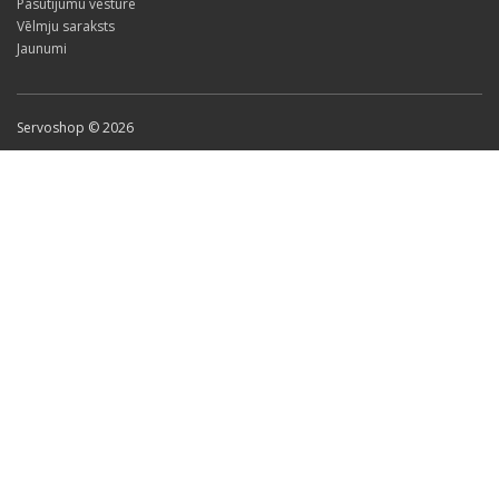
Pasūtījumu vēsture
Vēlmju saraksts
Jaunumi
Servoshop © 2026