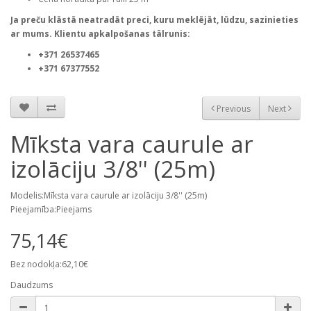
Ja preču klāstā neatradāt preci, kuru meklējāt, lūdzu, sazinieties
ar mums. Klientu apkalpošanas tālrunis:
+371 26537465
+371 67377552
Previous
Next
Mīksta vara caurule ar
izolāciju 3/8'' (25m)
Modelis:Mīksta vara caurule ar izolāciju 3/8'' (25m)
Pieejamība:Pieejams
75,14€
Bez nodokļa:62,10€
Daudzums