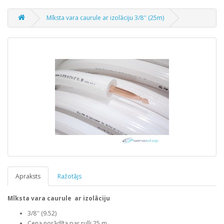
Mīksta vara caurule ar izolāciju 3/8'' (25m)
Apraksts
Ražotājs
Mīksta vara caurule ar izolāciju
3/8''
(9.52)
Cena norādīta par rulli 25 m