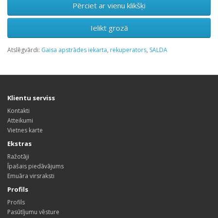
Pērciet ar vienu klikšķi
Ielikt grozā
Atslēgvārdi:
Gaisa apstrādes iekarta
,
rekuperators
,
SALDA
Klientu serviss
Kontakti
Atteikumi
Vietnes karte
Ekstras
Ražotāji
Īpašais piedāvājums
Emuāra virsraksti
Profils
Profils
Pasūtījumu vēsture