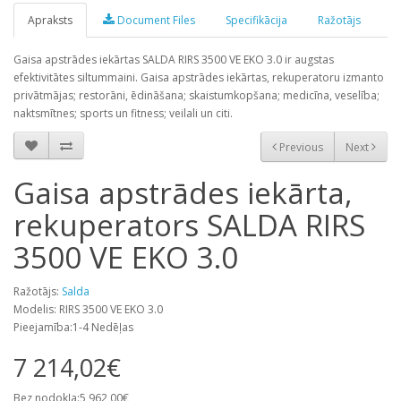
Apraksts
Document Files
Specifikācija
Ražotājs
Gaisa apstrādes iekārtas SALDA RIRS 3500 VE EKO 3.0 ir augstas
efektivitātes siltummaini. Gaisa apstrādes iekārtas, rekuperatoru izmanto
privātmājas; restorāni, ēdināšana; skaistumkopšana; medicīna, veselība;
naktsmītnes; sports un fitness; veilali un citi.
Previous
Next
Gaisa apstrādes iekārta,
rekuperators SALDA RIRS
3500 VE EKO 3.0
Ražotājs:
Salda
Modelis: RIRS 3500 VE EKO 3.0
Pieejamība:1-4 Nedēļas
7 214,02€
Bez nodokļa:5 962,00€