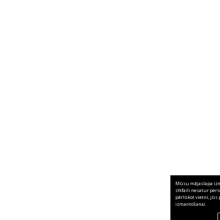
Mūsu mājaslapa izma
sīkfaili nesatur per
pārlūkot vietni, jūs 
izmantošanai.