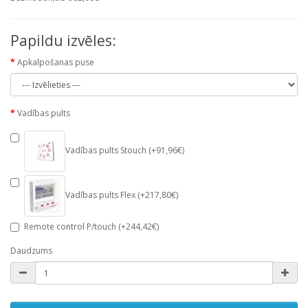
Papildu izvēles:
Apkalpošanas puse
Vadības pults
Vadības pults Stouch (+91,96€)
Vadības pults Flex (+217,80€)
Remote control P/touch (+244,42€)
Daudzums