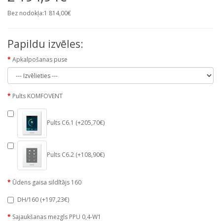
Bez nodokļa:1 814,00€
Papildu izvēles:
Apkalpošanas puse
Pults KOMFOVENT
Pults C6.1 (+205,70€)
Pults C6.2 (+108,90€)
Ūdens gaisa sildītājs 160
DH/160 (+197,23€)
Sajaukšanas mezgls PPU 0,4-W1