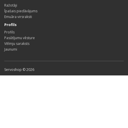
Ražotāji
Īpašais piedāvājums
Emuāra virsraksti
Profils
Profils
Pasūtījumu vēsture
Vēlmju saraksts
Jaunumi
Servoshop © 2026