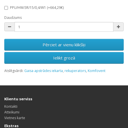
PPU/HW/3R/15/0,4/W1 (+664,29€)
Daudzums
Pērciet ar vienu klikšķi
Ielikt grozā
Atslēgvārdi:
Gaisa apstrādes iekarta
,
rekuperators
,
Komfovent
Klientu serviss
Kontakti
Atteikumi
Vietnes karte
Ekstras