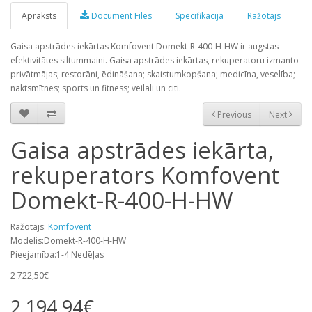
Apraksts
Document Files
Specifikācija
Ražotājs
Gaisa apstrādes iekārtas Komfovent Domekt-R-400-H-HW ir augstas
efektivitātes siltummaini. Gaisa apstrādes iekārtas, rekuperatoru izmanto
privātmājas; restorāni, ēdināšana; skaistumkopšana; medicīna, veselība;
naktsmītnes; sports un fitness; veilali un citi.
Previous
Next
Gaisa apstrādes iekārta,
rekuperators Komfovent
Domekt-R-400-H-HW
Ražotājs:
Komfovent
Modelis:Domekt-R-400-H-HW
Pieejamība:1-4 Nedēļas
2 722,50€
2 194,94€