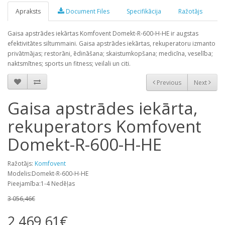
Apraksts
Document Files
Specifikācija
Ražotājs
Gaisa apstrādes iekārtas Komfovent Domekt-R-600-H-HE ir augstas
efektivitātes siltummaini. Gaisa apstrādes iekārtas, rekuperatoru izmanto
privātmājas; restorāni, ēdināšana; skaistumkopšana; medicīna, veselība;
naktsmītnes; sports un fitness; veilali un citi.
Previous
Next
Gaisa apstrādes iekārta,
rekuperators Komfovent
Domekt-R-600-H-HE
Ražotājs:
Komfovent
Modelis:Domekt-R-600-H-HE
Pieejamība:1-4 Nedēļas
3 056,46€
2 469,61€