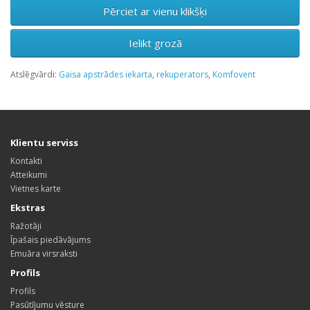
Pērciet ar vienu klikšķi
Ielikt grozā
Atslēgvārdi:
Gaisa apstrādes iekarta
,
rekuperators
,
Komfovent
Klientu serviss
Kontakti
Atteikumi
Vietnes karte
Ekstras
Ražotāji
Īpašais piedāvājums
Emuāra virsraksti
Profils
Profils
Pasūtījumu vēsture