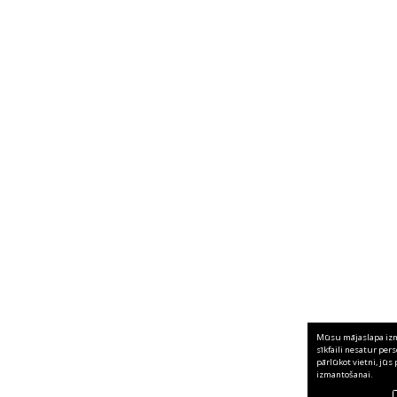
Mūsu mājaslapa izma
sīkfaili nesatur per
pārlūkot vietni, jūs 
izmantošanai.