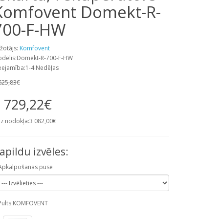
Komfovent Domekt-R-
700-F-HW
žotājs:
Komfovent
delis:Domekt-R-700-F-HW
eejamība:1-4 Nedēļas
625,83€
 729,22€
z nodokļa:3 082,00€
apildu izvēles:
Apkalpošanas puse
Pults KOMFOVENT