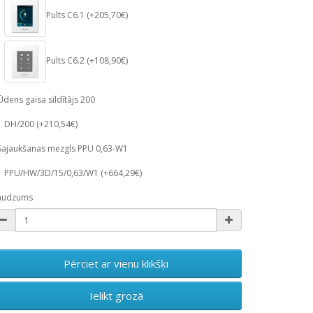
Pults C6.1 (+205,70€)
Pults C6.2 (+108,90€)
Ūdens gaisa sildītājs 200
DH/200 (+210,54€)
Sajaukšanas mezgls PPU 0,63-W1
PPU/HW/3D/15/0,63/W1 (+664,29€)
audzums
Pērciet ar vienu klikšķi
Ielikt grozā