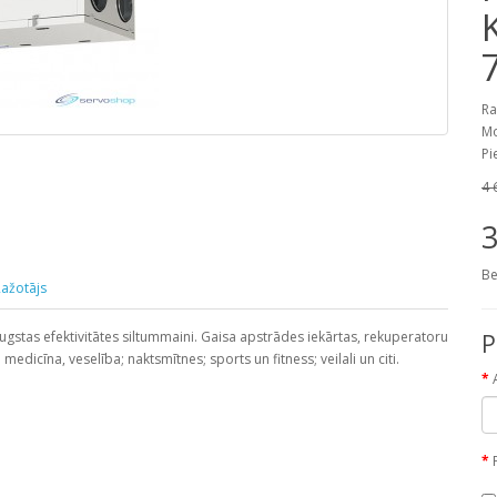
Ra
Mo
Pi
4 
3
Be
ažotājs
stas efektivitātes siltummaini. Gaisa apstrādes iekārtas, rekuperatoru
P
dicīna, veselība; naktsmītnes; sports un fitness; veilali un citi.