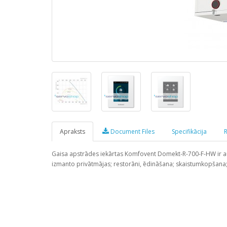
Apraksts
Document Files
Specifikācija
R
Gaisa apstrādes iekārtas Komfovent Domekt-R-700-F-HW ir aug
izmanto privātmājas; restorāni, ēdināšana; skaistumkopšana; me