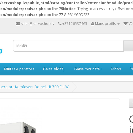
servoshop.lv/public_html/catalog/controller/extension/module/prod
sion/module/prodvar.php
on line
75
Notice
: Trying to access array offset on v
sion/module/prodvar.php
on line
77
G-P31YG9DE2Z
sales@servoshop.lv
+37126537465
Mans profils
Vē
Mini rekuperators
Gaisa sildītāji
Gaisa mitrinātāji
Arhīvs
P
kuperators Komfovent Domekt-R-700-F-HW