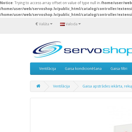
Notice
: Trying to access array offset on value of type null in
/home/user/web/
/home/user/web/servoshop.lv/public_html/catalog/controller/exten
/home/user/web/servoshop.lv/public_html/catalog/controller/exten
€
Valūta
Valoda
Ventilācija
Gaisa kondicionēšana
Gaisa filtri
Ventilācija
Gaisa apstrādes iekārta, re