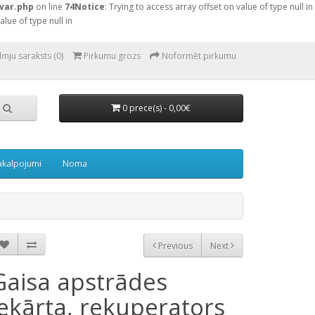
var.php
on line
74
Notice
: Trying to access array offset on value of type null in
alue of type null in
lmju saraksts (0)
Pirkumu grozs
Noformēt pirkumu
0 prece(s) - 0,00€
akalpojumi
Noma
Previous
Next
Gaisa apstrādes
iekārta, rekuperators