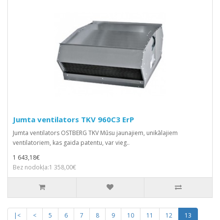
Jumta ventilators TKV 960C3 ErP
Jumta ventilators OSTBERG TKV Mūsu jaunajiem, unikālajiem
ventilatoriem, kas gaida patentu, var vieg..
1 643,18€
Bez nodokļa:1 358,00€
|<
<
5
6
7
8
9
10
11
12
13