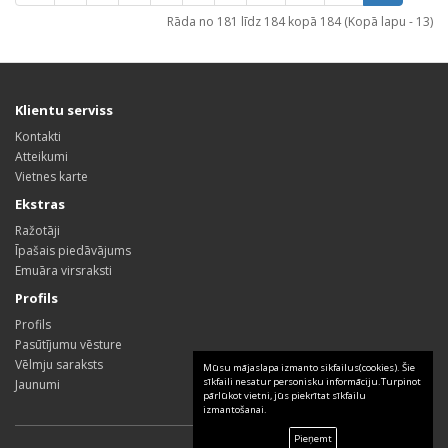
Rāda no 181 līdz 184 kopā 184 (Kopā lapu - 13)
Klientu serviss
Kontakti
Atteikumi
Vietnes karte
Ekstras
Ražotāji
Īpašais piedāvājums
Emuāra virsraksti
Profils
Profils
Pasūtījumu vēsture
Vēlmju saraksts
Mūsu mājaslapa izmanto sikfailus(cookies). Šie
sīkfaili nesatur personisku informāciju.Turpinot
Jaunumi
pārlūkot vietni, jūs piekrītat sīkfailu
izmantošanai.
Pieņemt