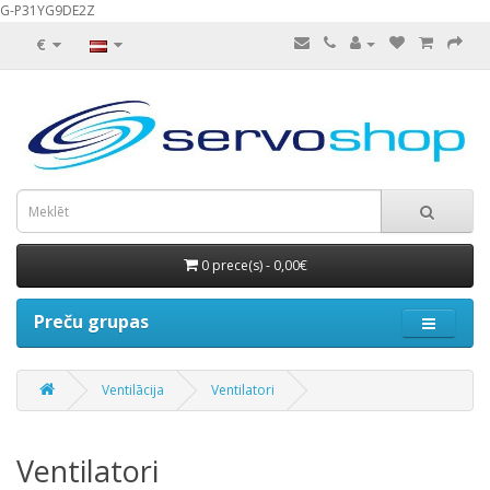
G-P31YG9DE2Z
€
0 prece(s) - 0,00€
Preču grupas
Ventilācija
Ventilatori
Ventilatori