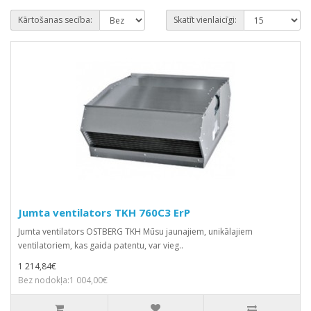
Kārtošanas secība:
Skatīt vienlaicīgi:
Jumta ventilators TKH 760C3 ErP
Jumta ventilators OSTBERG TKH Mūsu jaunajiem, unikālajiem
ventilatoriem, kas gaida patentu, var vieg..
1 214,84€
Bez nodokļa:1 004,00€