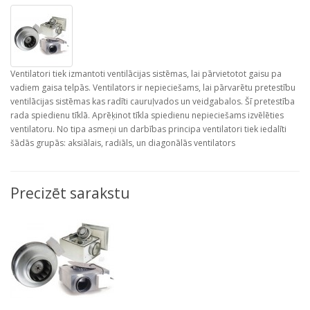
Ventilatori tiek izmantoti ventilācijas sistēmas, lai pārvietotot gaisu pa
vadiem gaisa telpās. Ventilators ir nepieciešams, lai pārvarētu pretestību
ventilācijas sistēmas kas radīti cauruļvados un veidgabalos. Šī pretestība
rada spiedienu tīklā. Aprēķinot tīkla spiedienu nepieciešams izvēlēties
ventilatoru. No tipa asmeņi un darbības principa ventilatori tiek iedalīti
šādās grupās: aksiālais, radiāls, un diagonālās ventilators
Precizēt sarakstu