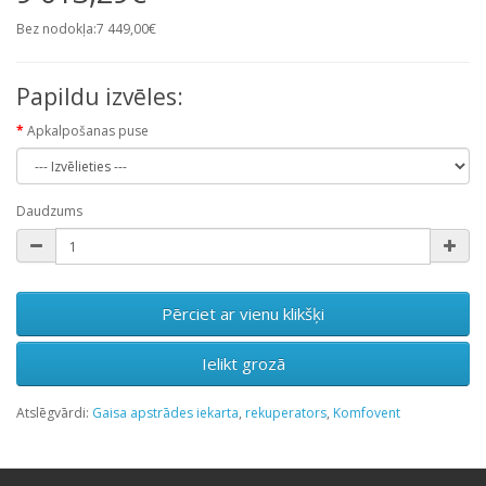
Bez nodokļa:7 449,00€
Papildu izvēles:
Apkalpošanas puse
Daudzums
Pērciet ar vienu klikšķi
Ielikt grozā
Atslēgvārdi:
Gaisa apstrādes iekarta
,
rekuperators
,
Komfovent