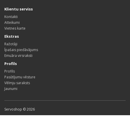
Klientu serviss
Kontakti
Atteikumi
Vietnes karte
Ekstras
Ražotāji
Īpašais piedāvājums
Emuāra virsraksti
Profils
Profils
Pasūtījumu vēsture
Vēlmju saraksts
Jaunumi
Servoshop © 2026