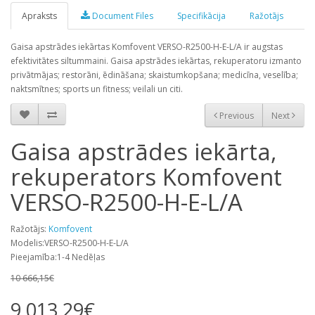
Apraksts
Document Files
Specifikācija
Ražotājs
Gaisa apstrādes iekārtas Komfovent VERSO-R2500-H-E-L/A ir augstas
efektivitātes siltummaini. Gaisa apstrādes iekārtas, rekuperatoru izmanto
privātmājas; restorāni, ēdināšana; skaistumkopšana; medicīna, veselība;
naktsmītnes; sports un fitness; veilali un citi.
Previous
Next
Gaisa apstrādes iekārta,
rekuperators Komfovent
VERSO-R2500-H-E-L/A
Ražotājs:
Komfovent
Modelis:VERSO-R2500-H-E-L/A
Pieejamība:1-4 Nedēļas
10 666,15€
9 013,29€