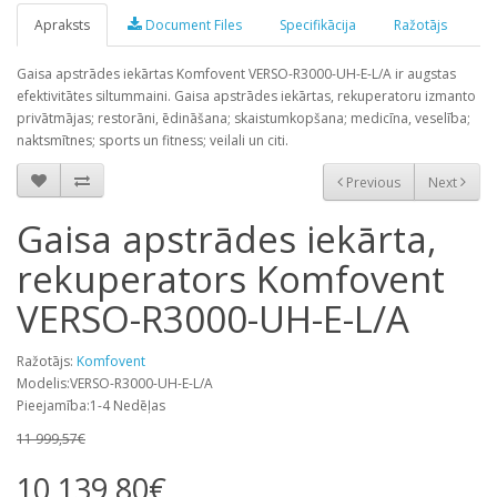
Apraksts
Document Files
Specifikācija
Ražotājs
Gaisa apstrādes iekārtas Komfovent VERSO-R3000-UH-E-L/A ir augstas
efektivitātes siltummaini. Gaisa apstrādes iekārtas, rekuperatoru izmanto
privātmājas; restorāni, ēdināšana; skaistumkopšana; medicīna, veselība;
naktsmītnes; sports un fitness; veilali un citi.
Previous
Next
Gaisa apstrādes iekārta,
rekuperators Komfovent
VERSO-R3000-UH-E-L/A
Ražotājs:
Komfovent
Modelis:VERSO-R3000-UH-E-L/A
Pieejamība:1-4 Nedēļas
11 999,57€
10 139,80€