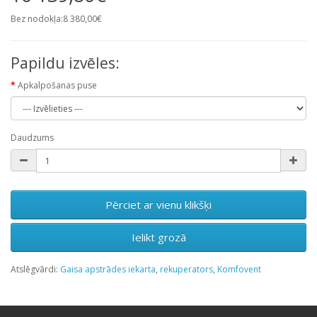
Bez nodokļa:8 380,00€
Papildu izvēles:
Apkalpošanas puse
Daudzums
Pērciet ar vienu klikšķi
Ielikt grozā
Atslēgvārdi:
Gaisa apstrādes iekarta
,
rekuperators
,
Komfovent