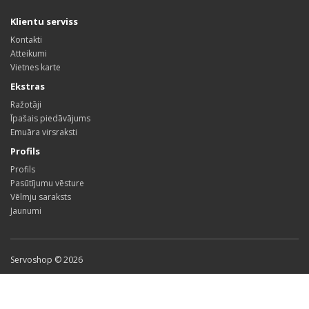
Klientu serviss
Kontakti
Atteikumi
Vietnes karte
Ekstras
Ražotāji
Īpašais piedāvājums
Emuāra virsraksti
Profils
Profils
Pasūtījumu vēsture
Vēlmju saraksts
Jaunumi
Servoshop © 2026