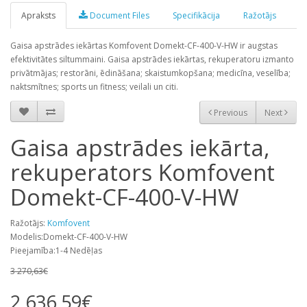
Apraksts
Document Files
Specifikācija
Ražotājs
Gaisa apstrādes iekārtas Komfovent Domekt-CF-400-V-HW ir augstas
efektivitātes siltummaini. Gaisa apstrādes iekārtas, rekuperatoru izmanto
privātmājas; restorāni, ēdināšana; skaistumkopšana; medicīna, veselība;
naktsmītnes; sports un fitness; veilali un citi.
Previous
Next
Gaisa apstrādes iekārta,
rekuperators Komfovent
Domekt-CF-400-V-HW
Ražotājs:
Komfovent
Modelis:Domekt-CF-400-V-HW
Pieejamība:1-4 Nedēļas
3 270,63€
2 636,59€