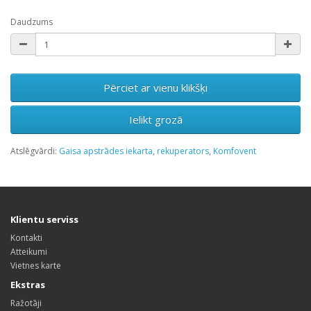
Daudzums
Pērciet ar vienu klikšķi
Ielikt grozā
Atslēgvārdi:
Gaisa apstrādes iekarta
,
rekuperators
,
Komfovent
Klientu serviss
Kontakti
Atteikumi
Vietnes karte
Ekstras
Ražotāji