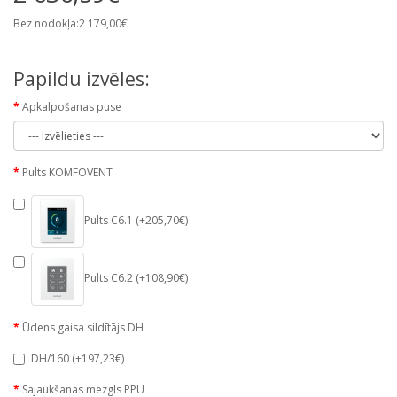
Bez nodokļa:2 179,00€
Papildu izvēles:
Apkalpošanas puse
Pults KOMFOVENT
Pults C6.1 (+205,70€)
Pults C6.2 (+108,90€)
Ūdens gaisa sildītājs DH
DH/160 (+197,23€)
Sajaukšanas mezgls PPU