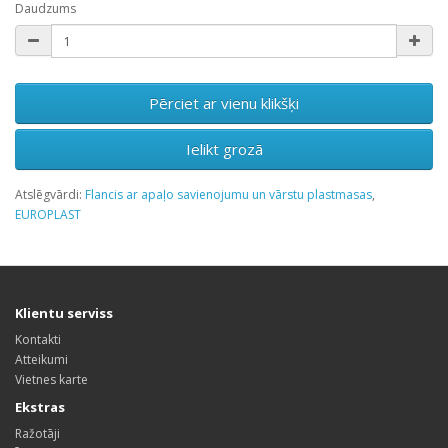
Daudzums
Pērciet ar vienu klikšķi
Ielikt grozā
Atslēgvārdi:
Flancis ar apaļo savienojumu un vārstu plastmasas
,
EUROPLAST
Klientu serviss
Kontakti
Atteikumi
Vietnes karte
Ekstras
Ražotāji