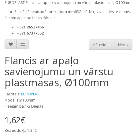
EUROPLAST Flancis ar apaļo savienojumu un vārstu plastmasas, Ø100mm
Ja preču klāstā neatradāt preci, kuru meklējāt, lūdzu, sazinieties ar mums.
Klientu apkalpošanas tālrunis:
+371 26537466
+371 67377552
Previous
Next
Flancis ar apaļo
savienojumu un vārstu
plastmasas, Ø100mm
Ražotājs:
EUROPLAST
Modelis:Ø100mm
Pieejamība:1-3 Dienas
1,62€
Bez nodokļa:1,34€