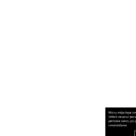
Mūsu mājaslapa izma
sīkfaili nesatur per
pārlūkot vietni, jūs 
izmantošanai.