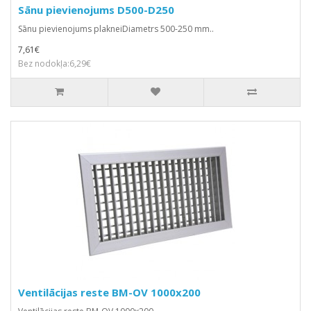
Sānu pievienojums D500-D250
Sānu pievienojums plakneiDiametrs 500-250 mm..
7,61€
Bez nodokļa:6,29€
Ventilācijas reste BM-OV 1000x200