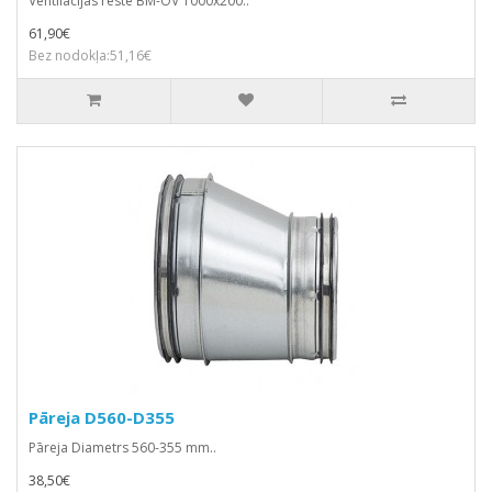
Ventilācijas reste BM-OV 1000x200..
61,90€
Bez nodokļa:51,16€
Pāreja D560-D355
Pāreja Diametrs 560-355 mm..
38,50€