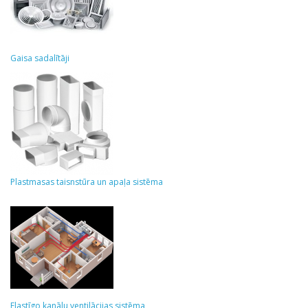
Gaisa sadalītāji
Plastmasas taisnstūra un apaļa sistēma
Elastīgo kanālu ventilācijas sistēma