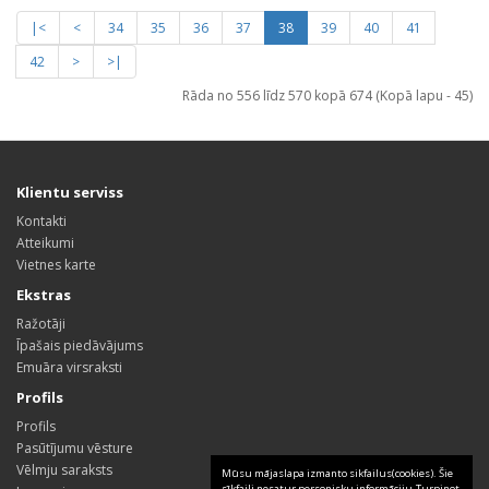
|<
<
34
35
36
37
38
39
40
41
42
>
>|
Rāda no 556 līdz 570 kopā 674 (Kopā lapu - 45)
Klientu serviss
Kontakti
Atteikumi
Vietnes karte
Ekstras
Ražotāji
Īpašais piedāvājums
Emuāra virsraksti
Profils
Profils
Pasūtījumu vēsture
Vēlmju saraksts
Mūsu mājaslapa izmanto sikfailus(cookies). Šie
sīkfaili nesatur personisku informāciju.Turpinot