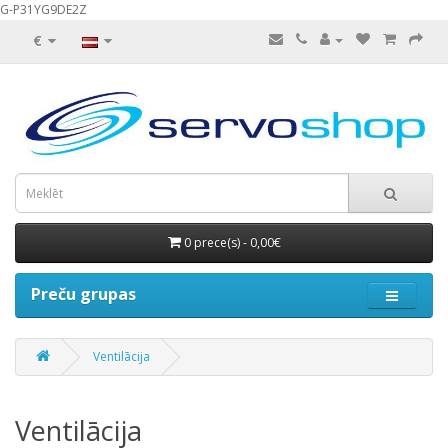
G-P31YG9DE2Z
€
0 prece(s) - 0,00€
Preču grupas
Ventilācija
Ventilācija