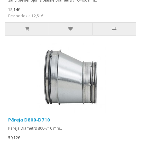
Sānu pievienojums plakneiDiametrs 710-400 mm..
15,14€
Bez nodokļa:12,51€
Pāreja D800-D710
Pāreja Diametrs 800-710 mm..
50,12€