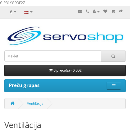
G-P31YG9DE2Z
€
0 prece(s) - 0,00€
Preču grupas
Ventilācija
Ventilācija