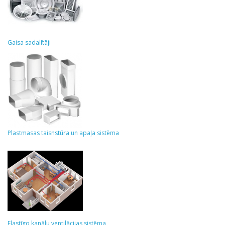
Gaisa sadalītāji
Plastmasas taisnstūra un apaļa sistēma
Elastīgo kanālu ventilācijas sistēma