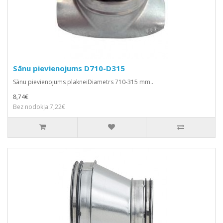
Sānu pievienojums D710-D315
Sānu pievienojums plakneiDiametrs 710-315 mm..
8,74€
Bez nodokļa:7,22€