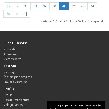
|<
<
37
38
39
40
41
42
43
44
45
>
>|
Rāda no 601 līdz 615 kopā 674 (Kopā lapu - 45)
Klientu serviss
Kontakti
Atteikumi
Vietnes karte
Ekstras
Ražotāji
Īpašais piedāvājums
Emuāra virsraksti
Profils
Profils
Pasūtījumu vēsture
Vēlmju saraksts
Mūsu mājaslapa izmanto sikfailus(cookies). Šie
sīkfaili nesatur personisku informāciju.Turpinot