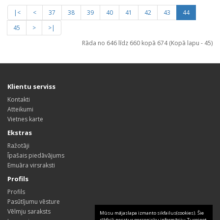
|<
<
37
38
39
40
41
42
43
44
45
>
>|
Rāda no 646 līdz 660 kopā 674 (Kopā lapu - 45)
Klientu serviss
Kontakti
Atteikumi
Vietnes karte
Ekstras
Ražotāji
Īpašais piedāvājums
Emuāra virsraksti
Profils
Profils
Pasūtījumu vēsture
Vēlmju saraksts
Mūsu mājaslapa izmanto sikfailus(cookies). Šie
sīkfaili nesatur personisku informāciju.Turpinot