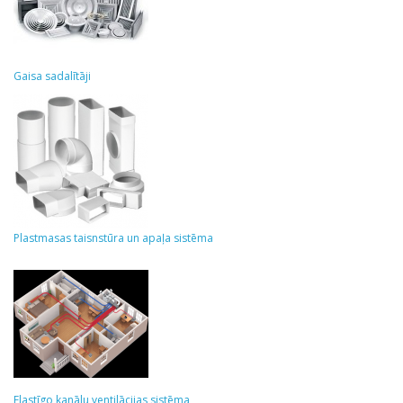
Gaisa sadalītāji
Plastmasas taisnstūra un apaļa sistēma
Elastīgo kanālu ventilācijas sistēma