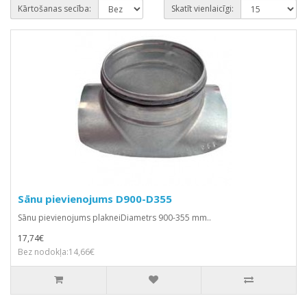
Kārtošanas secība:
Skatīt vienlaicīgi:
Sānu pievienojums D900-D355
Sānu pievienojums plakneiDiametrs 900-355 mm..
17,74€
Bez nodokļa:14,66€