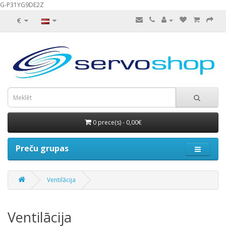
G-P31YG9DE2Z
€
0 prece(s) - 0,00€
Preču grupas
Ventilācija
Ventilācija