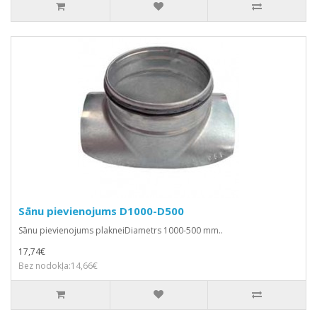
Sānu pievienojums D1000-D500
Sānu pievienojums plakneiDiametrs 1000-500 mm..
17,74€
Bez nodokļa:14,66€