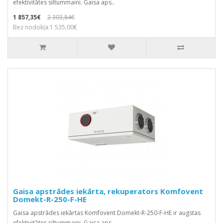
efektivitātes siltummaini. Gaisa aps..
1 857,35€
2 303,84€
Bez nodokļa:1 535,00€
Gaisa apstrādes iekārta, rekuperators Komfovent
Domekt-R-250-F-HE
Gaisa apstrādes iekārtas Komfovent Domekt-R-250-F-HE ir augstas
efektivitātes siltummaini. Gaisa aps..