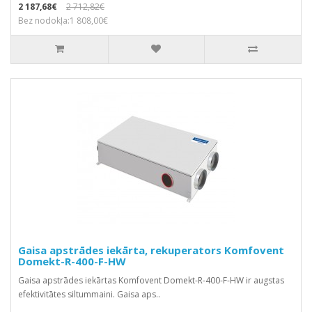
2 187,68€
2 712,82€
Bez nodokļa:1 808,00€
Gaisa apstrādes iekārta, rekuperators Komfovent
Domekt-R-400-F-HW
Gaisa apstrādes iekārtas Komfovent Domekt-R-400-F-HW ir augstas
efektivitātes siltummaini. Gaisa aps..