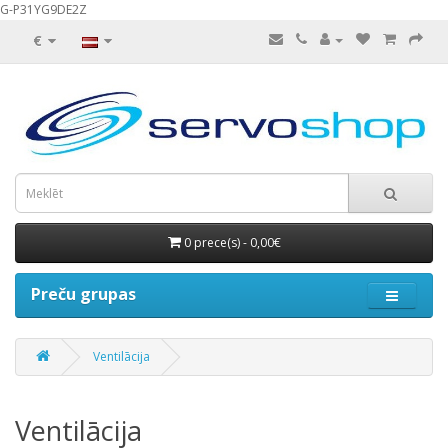
G-P31YG9DE2Z
€
0 prece(s) - 0,00€
Preču grupas
Ventilācija
Ventilācija