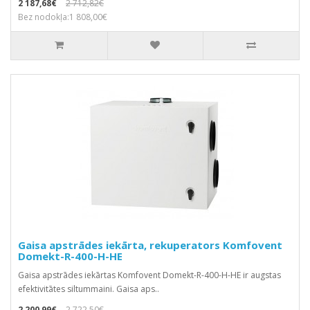
2 187,68€
2 712,82€
Bez nodokļa:1 808,00€
Gaisa apstrādes iekārta, rekuperators Komfovent
Domekt-R-400-H-HE
Gaisa apstrādes iekārtas Komfovent Domekt-R-400-H-HE ir augstas
efektivitātes siltummaini. Gaisa aps..
2 200,99€
2 722,50€