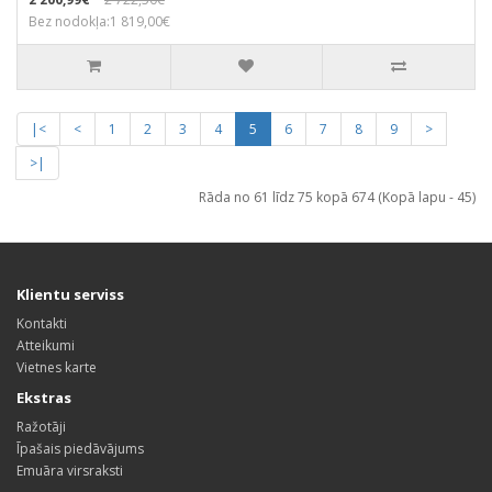
Bez nodokļa:1 819,00€
|<
<
1
2
3
4
5
6
7
8
9
>
>|
Rāda no 61 līdz 75 kopā 674 (Kopā lapu - 45)
Klientu serviss
Kontakti
Atteikumi
Vietnes karte
Ekstras
Ražotāji
Īpašais piedāvājums
Emuāra virsraksti