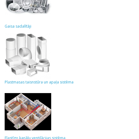
Gaisa sadalītāji
Plastmasas taisnstūra un apaļa sistēma
Elastīgo kanālu ventilācijas sistēma